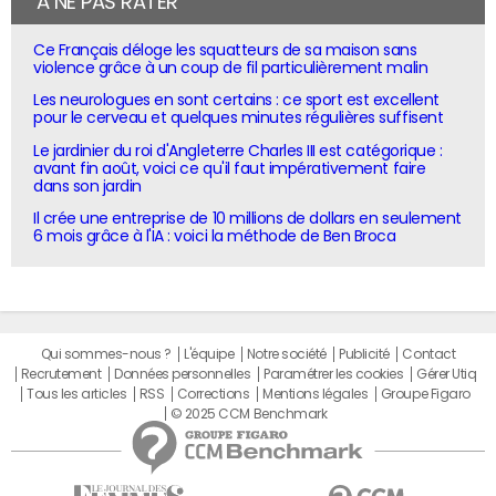
À NE PAS RATER
Ce Français déloge les squatteurs de sa maison sans
violence grâce à un coup de fil particulièrement malin
Les neurologues en sont certains : ce sport est excellent
pour le cerveau et quelques minutes régulières suffisent
Le jardinier du roi d'Angleterre Charles III est catégorique :
avant fin août, voici ce qu'il faut impérativement faire
dans son jardin
Il crée une entreprise de 10 millions de dollars en seulement
6 mois grâce à l'IA : voici la méthode de Ben Broca
Qui sommes-nous ?
L'équipe
Notre société
Publicité
Contact
Recrutement
Données personnelles
Paramétrer les cookies
Gérer Utiq
Tous les articles
RSS
Corrections
Mentions légales
Groupe Figaro
© 2025 CCM Benchmark