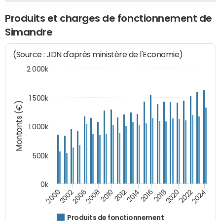
Produits et charges de fonctionnement de
Simandre
(Source : JDN d'après ministère de l'Economie)
2 000k
1 500k
Montants (€)
1 000k
500k
0k
2014
2008
2000
2024
2018
2012
2006
2022
2016
2010
2002
2020
Produits de fonctionnement