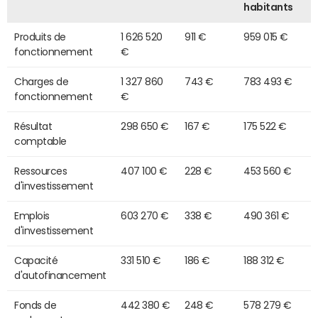
habitants
Produits de
1 626 520
911 €
959 015 €
fonctionnement
€
Charges de
1 327 860
743 €
783 493 €
fonctionnement
€
Résultat
298 650 €
167 €
175 522 €
comptable
Ressources
407 100 €
228 €
453 560 €
d'investissement
Emplois
603 270 €
338 €
490 361 €
d'investissement
Capacité
331 510 €
186 €
188 312 €
d'autofinancement
Fonds de
442 380 €
248 €
578 279 €