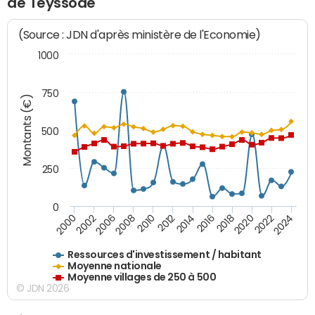
de Teyssode
(Source : JDN d'après ministère de l'Economie)
1000
750
Montants (€)
500
250
0
2018
2002
2022
2008
2012
2016
2000
2020
2006
2024
2010
2014
Ressources d'investissement / habitant
Moyenne nationale
Moyenne villages de 250 à 500
© JDN 2026