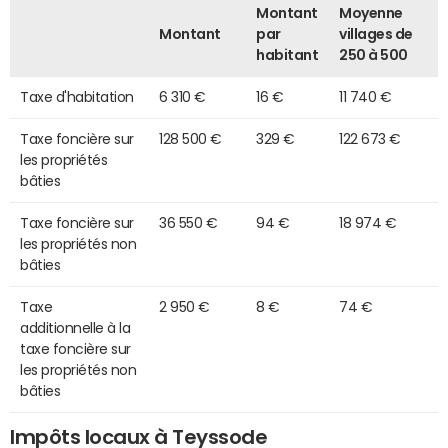
Montant
Moyenne
Montant
par
villages de
habitant
250 à 500
Taxe d'habitation
6 310 €
16 €
11 740 €
Taxe foncière sur
128 500 €
329 €
122 673 €
les propriétés
bâties
Taxe foncière sur
36 550 €
94 €
18 974 €
les propriétés non
bâties
Taxe
2 950 €
8 €
74 €
additionnelle à la
taxe foncière sur
les propriétés non
bâties
Impôts locaux à Teyssode