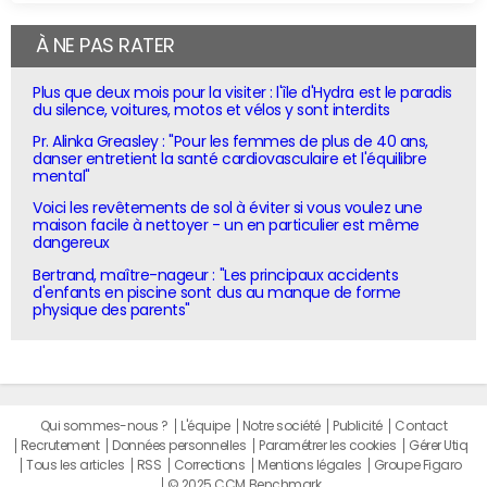
À NE PAS RATER
Plus que deux mois pour la visiter : l'île d'Hydra est le paradis
du silence, voitures, motos et vélos y sont interdits
Pr. Alinka Greasley : "Pour les femmes de plus de 40 ans,
danser entretient la santé cardiovasculaire et l'équilibre
mental"
Voici les revêtements de sol à éviter si vous voulez une
maison facile à nettoyer - un en particulier est même
dangereux
Bertrand, maître-nageur : "Les principaux accidents
d'enfants en piscine sont dus au manque de forme
physique des parents"
Qui sommes-nous ?
L'équipe
Notre société
Publicité
Contact
Recrutement
Données personnelles
Paramétrer les cookies
Gérer Utiq
Tous les articles
RSS
Corrections
Mentions légales
Groupe Figaro
© 2025 CCM Benchmark