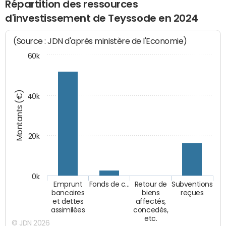
Répartition des ressources
d'investissement de Teyssode en 2024
(Source : JDN d'après ministère de l'Economie)
60k
Montants (€)
40k
20k
0k
Emprunt
Fonds de c…
Retour de
Subventions
bancaires
biens
reçues
et dettes
affectés,
assimilées
concedés,
etc.
© JDN 2026