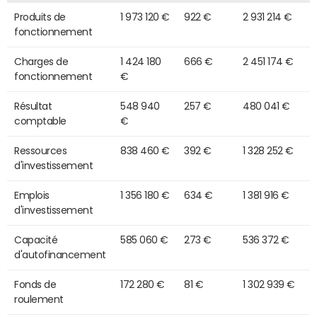
Produits de
1 973 120 €
922 €
2 931 214 €
fonctionnement
Charges de
1 424 180
666 €
2 451 174 €
fonctionnement
€
Résultat
548 940
257 €
480 041 €
comptable
€
Ressources
838 460 €
392 €
1 328 252 €
d'investissement
Emplois
1 356 180 €
634 €
1 381 916 €
d'investissement
Capacité
585 060 €
273 €
536 372 €
d'autofinancement
Fonds de
172 280 €
81 €
1 302 939 €
roulement