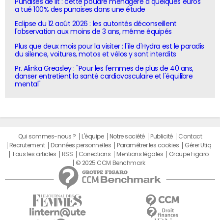
Punaises de lit : cette poudre ménagère à quelques euros
a tué 100% des punaises dans une étude
Eclipse du 12 août 2026 : les autorités déconseillent
l'observation aux moins de 3 ans, même équipés
Plus que deux mois pour la visiter : l'île d'Hydra est le paradis
du silence, voitures, motos et vélos y sont interdits
Pr. Alinka Greasley : "Pour les femmes de plus de 40 ans,
danser entretient la santé cardiovasculaire et l'équilibre
mental"
Qui sommes-nous ?
L'équipe
Notre société
Publicité
Contact
Recrutement
Données personnelles
Paramétrer les cookies
Gérer Utiq
Tous les articles
RSS
Corrections
Mentions légales
Groupe Figaro
© 2025 CCM Benchmark