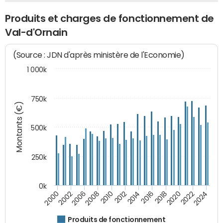
Produits et charges de fonctionnement de
Val-d'Ornain
(Source : JDN d'après ministère de l'Economie)
1 000k
750k
Montants (€)
500k
250k
0k
2016
2014
2012
2010
2008
2006
2002
2000
2024
2022
2020
2018
Produits de fonctionnement