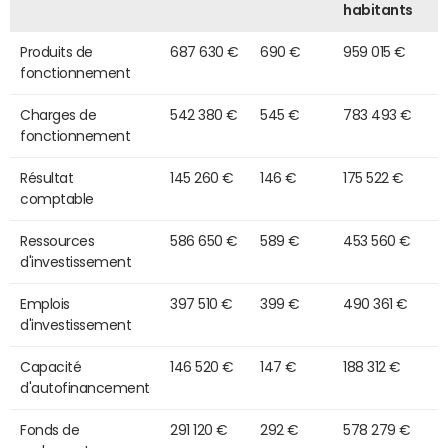
habitants
Produits de
687 630 €
690 €
959 015 €
fonctionnement
Charges de
542 380 €
545 €
783 493 €
fonctionnement
Résultat
145 260 €
146 €
175 522 €
comptable
Ressources
586 650 €
589 €
453 560 €
d'investissement
Emplois
397 510 €
399 €
490 361 €
d'investissement
Capacité
146 520 €
147 €
188 312 €
d'autofinancement
Fonds de
291 120 €
292 €
578 279 €