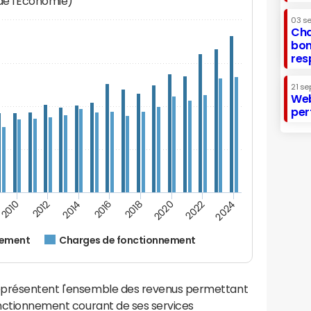
 de l'Economie)
03 s
Cha
bon
res
21 se
Web
per
2024
2022
2020
2018
2016
2014
2012
2010
nement
Charges de fonctionnement
eprésentent l'ensemble des revenus permettant
fonctionnement courant de ses services