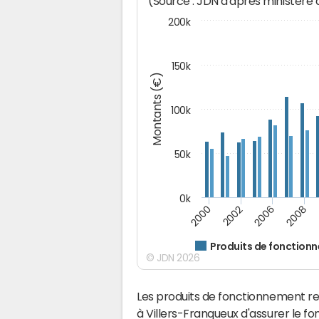
(Source : JDN d'après ministère
200k
150k
Montants (€)
100k
50k
0k
2008
2006
2002
2000
Produits de fonction
© JDN 2026
Les produits de fonctionnement r
à Villers-Franqueux d'assurer le 