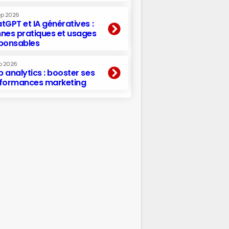
ep 2026
tGPT et IA génératives :
nes pratiques et usages
ponsables
p 2026
 analytics : booster ses
formances marketing