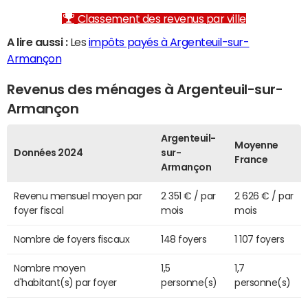
Classement des revenus par ville
A lire aussi :
Les
impôts payés à Argenteuil-sur-
Armançon
Revenus des ménages à Argenteuil-sur-
Armançon
Argenteuil-
Moyenne
Données 2024
sur-
France
Armançon
Revenu mensuel moyen par
2 351 € / par
2 626 € / par
foyer fiscal
mois
mois
Nombre de foyers fiscaux
148 foyers
1 107 foyers
Nombre moyen
1,5
1,7
d'habitant(s) par foyer
personne(s)
personne(s)