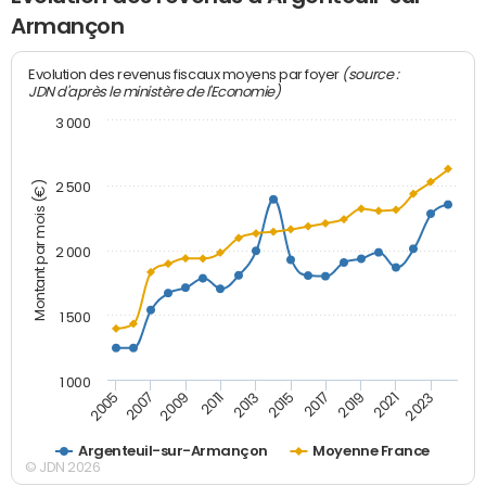
Armançon
(source :
Evolution des revenus fiscaux moyens par foyer
JDN d'après le ministère de l'Economie)
3 000
Montant par mois (€)
2 500
2 000
1 500
1 000
2007
2017
2009
2019
2011
2021
2013
2023
2005
2015
Argenteuil-sur-Armançon
Moyenne France
© JDN 2026