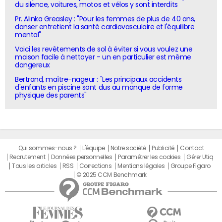
du silence, voitures, motos et vélos y sont interdits
Pr. Alinka Greasley : "Pour les femmes de plus de 40 ans,
danser entretient la santé cardiovasculaire et l'équilibre
mental"
Voici les revêtements de sol à éviter si vous voulez une
maison facile à nettoyer - un en particulier est même
dangereux
Bertrand, maître-nageur : "Les principaux accidents
d'enfants en piscine sont dus au manque de forme
physique des parents"
Qui sommes-nous ?
L'équipe
Notre société
Publicité
Contact
Recrutement
Données personnelles
Paramétrer les cookies
Gérer Utiq
Tous les articles
RSS
Corrections
Mentions légales
Groupe Figaro
© 2025 CCM Benchmark