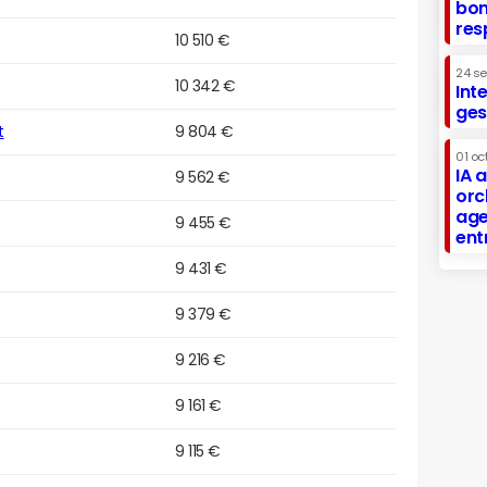
bon
res
10 510 €
24 s
10 342 €
Int
ges
t
9 804 €
01 oc
IA 
9 562 €
orc
age
9 455 €
ent
9 431 €
9 379 €
9 216 €
9 161 €
9 115 €