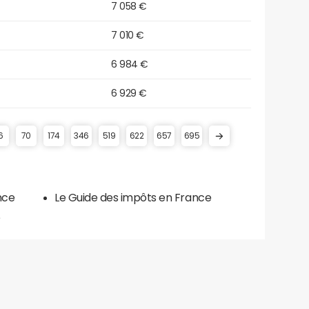
7 058 €
7 010 €
6 984 €
6 929 €
6
70
174
346
519
622
657
695
nce
Le Guide des impôts en France
e