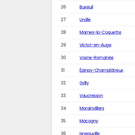
26
Buxeuil
27
Urville
28
Marnes-la-Coquette
29
Victot-en-Auge
30
Vosne-Romanée
31
Épinay-Champlâtreux
32
Grilly
33
Vaucresson
34
Morainvilliers
35
Macogny
36
Isneauville