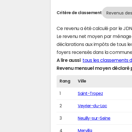
Critère de classement
Ce revenu a été calculé par le JDN
Le revenu net moyen par ménage a
déclarations aux impôts de tous l
foyers recensés dans la commune
A lire aussi
tous les classements d
Revenu mensuel moyen déclaré pa
Rang
Ville
1
Saint-Tropez
2
Veyrier-du-Lac
3
Neuilly-sur-Seine
4
Mervilla