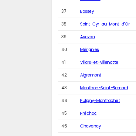
37
Bossey
38
Saint-Cyr-au-Mont-d'Or
39
Avezan
40
Mérignies
41
Villars-et-Villenotte
42
Aigremont
43
Menthon-Saint-Bernard
44
Puligny-Montrachet
45
Préchac
46
Chavenay