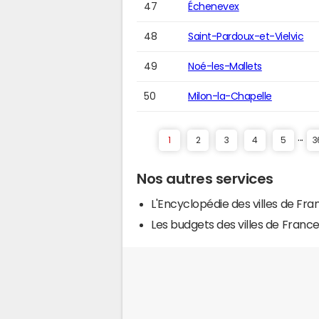
47
Échenevex
48
Saint-Pardoux-et-Vielvic
49
Noé-les-Mallets
50
Milon-la-Chapelle
...
1
2
3
4
5
3
Nos autres services
L'Encyclopédie des villes de Fra
Les budgets des villes de Franc