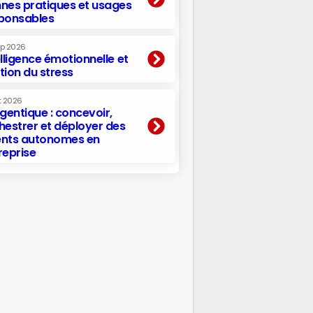
nes pratiques et usages
ponsables
ep 2026
elligence émotionnelle et
tion du stress
t 2026
agentique : concevoir,
hestrer et déployer des
nts autonomes en
reprise