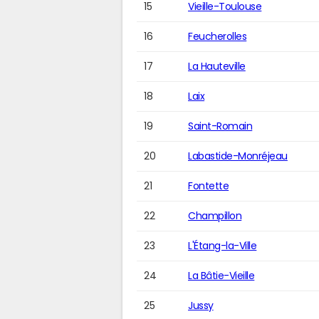
15
Vieille-Toulouse
16
Feucherolles
17
La Hauteville
18
Laix
19
Saint-Romain
20
Labastide-Monréjeau
21
Fontette
22
Champillon
23
L'Étang-la-Ville
24
La Bâtie-Vieille
25
Jussy