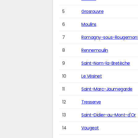
5
Grosrouvre
6
Moulins
7
Romagny-sous-Rougemon
8
Rennemoulin
9
Saint-Nom-la-Bretèche
10
Le Vésinet
11
Saint-Marc-Jaumegarde
12
Tresserve
13
Saint-Didier-au-Mont-d'Or
14
Vougeot