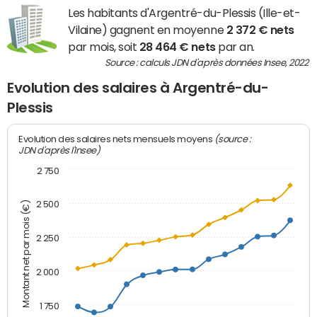
Les habitants d'Argentré-du-Plessis (Ille-et-
Vilaine) gagnent en moyenne
2 372 € nets
par mois, soit
28 464 € nets
par an.
Source : calculs JDN d'après données Insee, 2022
Evolution des salaires à Argentré-du-
Plessis
(source :
Evolution des salaires nets mensuels moyens
JDN d'après l'Insee)
2 750
2 500
Montant net par mois (€)
2 250
2 000
1 750