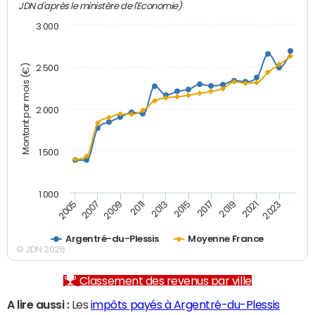
JDN d'après le ministère de l'Economie)
3 000
Montant par mois (€)
2 500
2 000
1 500
1 000
2007
2017
2009
2019
2011
2021
2013
2023
2005
2015
Argentré-du-Plessis
Moyenne France
© JDN 2026
Classement des revenus par ville
A lire aussi :
Les
impôts payés à Argentré-du-Plessis