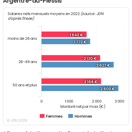
Argentré-du-Plessis
(source : JDN
Salaires nets mensuels moyens en 2022
d'après l'Insee)
1 643 €
moins de 26 ans
1 772 €
2 130 €
26-49 ans
2 627 €
2 164 €
50 ans et plus
2 800 €
0
1 000
2 000
3 000
Montant net par mois (€)
Femmes
Hommes
© JDN 2026