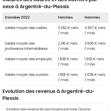
sexe à Argentré-du-Plessis
Données 2022
Femmes
Hommes
Salaire moyen des cadres
3 262 € nets
4 557 € nets
/ mois
/ mois
Salaire moyen des
2 316 € nets
2 600 € nets
professions intermédiaires
/ mois
/ mois
Salaire moyen des employés
1 838 € nets
1 933 € nets
/ mois
/ mois
Salaire moyen des ouvriers
1 805 € nets
2 029 € nets
/ mois
/ mois
Evolution des revenus à Argentré-du-
Plessis
(source :
Evolution des revenus fiscaux moyens par foyer