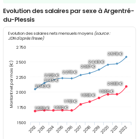
Evolution des salaires par sexe à Argentré-
du-Plessis
(source :
Evolution des salaires nets mensuels moyens
JDN d'après l'Insee)
2 750
2 578 €
2 449 €
2 500
Montant net par mois (€)
2 367 €
2 278 €
2 226 €
2 250
2 145 €
2 088 €
2 043 €
1 960 €
2 000
1 898 €
1 791 €
1 750
1 692 €
1 680 €
1 500
2013
2017
2021
2014
2018
2022
2015
2019
2012
2016
2020