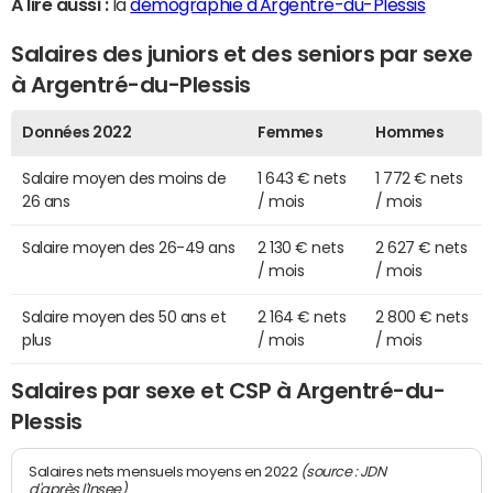
A lire aussi :
la
démographie d'Argentré-du-Plessis
Salaires des juniors et des seniors par sexe
à Argentré-du-Plessis
Données 2022
Femmes
Hommes
Salaire moyen des moins de
1 643 € nets
1 772 € nets
26 ans
/ mois
/ mois
Salaire moyen des 26-49 ans
2 130 € nets
2 627 € nets
/ mois
/ mois
Salaire moyen des 50 ans et
2 164 € nets
2 800 € nets
plus
/ mois
/ mois
Salaires par sexe et CSP à Argentré-du-
Plessis
(source : JDN
Salaires nets mensuels moyens en 2022
d'après l'Insee)