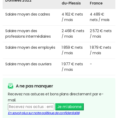
Données 2022
du-Plessis
France
Salaire moyen des cadres
4 162 € nets
4 489 €
/ mois
nets / mois
Salaire moyen des
2 468 € nets
2 572 € nets
professions intermédiaires
/ mois
/ mois
Salaire moyen des employés
1 859 € nets
1 879 € nets
/ mois
/ mois
Salaire moyen des ouvriers
1 977 € nets
-
/ mois
A ne pas manquer
Recevez nos astuces et bons plans directement par e-
mail.
Je m'abonne
En savoir plus sur notre politique de confidentialité