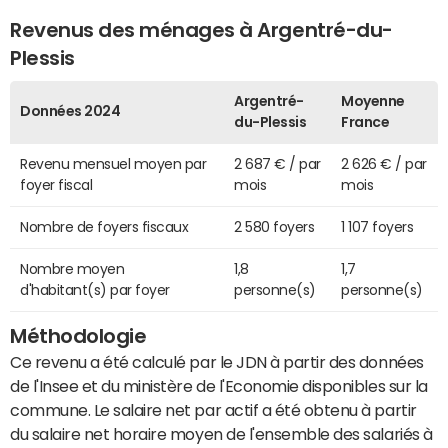
Revenus des ménages à Argentré-du-
Plessis
Argentré-
Moyenne
Données 2024
du-Plessis
France
Revenu mensuel moyen par
2 687 € / par
2 626 € / par
foyer fiscal
mois
mois
Nombre de foyers fiscaux
2 580 foyers
1 107 foyers
Nombre moyen
1,8
1,7
d'habitant(s) par foyer
personne(s)
personne(s)
Méthodologie
Ce revenu a été calculé par le JDN à partir des données
de l'Insee et du ministère de l'Economie disponibles sur la
commune. Le salaire net par actif a été obtenu à partir
du salaire net horaire moyen de l'ensemble des salariés à