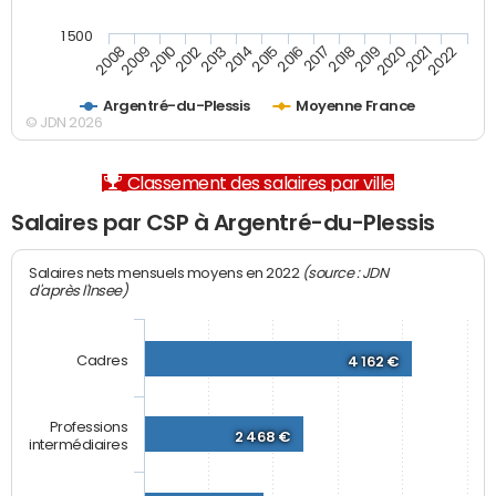
1 500
2012
2019
2014
2021
2008
2016
2010
2018
2013
2020
2015
2022
2009
2017
Argentré-du-Plessis
Moyenne France
© JDN 2026
Classement des salaires par ville
Salaires par CSP à Argentré-du-Plessis
(source : JDN
Salaires nets mensuels moyens en 2022
d'après l'Insee)
Cadres
4 162 €
Professions
2 468 €
intermédiaires