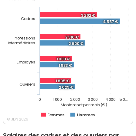
3 262 €
Cadres
4 557 €
2 316 €
Professions
intermédiaires
2 600 €
1 838 €
Employés
1 933 €
1 805 €
Ouvriers
2 029 €
0
1 000
2 000
3 000
4 000
5 0…
Montant net par mois (€)
Femmes
Hommes
© JDN 2026
Salaires des cadres et des ouvriers par