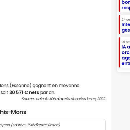
bon
res
24 s
Int
ges
01 oc
IA 
orc
age
ent
-Mons (Essonne) gagnent en moyenne
 soit
30 571 € nets
par an.
Source : calculs JDN d'après données Insee, 2022
Athis-Mons
(source : JDN d'après l'Insee)
moyens