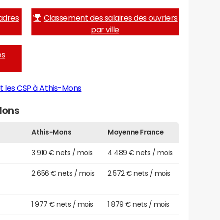
adres
Classement des salaires des ouvriers
par ville
es
t les CSP à Athis-Mons
Mons
Athis-Mons
Moyenne France
3 910 € nets / mois
4 489 € nets / mois
2 656 € nets / mois
2 572 € nets / mois
1 977 € nets / mois
1 879 € nets / mois