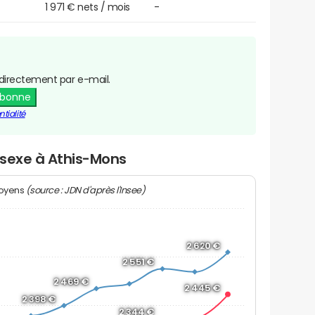
1 971 € nets / mois
-
directement par e-mail.
abonne
tialité
r sexe à Athis-Mons
(source : JDN d'après l'Insee)
moyens
2 620 €
2 551 €
2 469 €
2 445 €
2 398 €
2 344 €