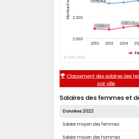
2 328 €
2 200
2 114 €
2
2 089 €
2 000
2012
2013
2014
20
F
© JDN 2026
Classement des salaires des 
par ville
Salaires des femmes et 
Données 2022
Salaire moyen des femmes
Salaire moyen des hommes