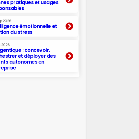
nes pratiques et usages
ponsables
ep 2026
elligence émotionnelle et
tion du stress
t 2026
agentique : concevoir,
hestrer et déployer des
nts autonomes en
reprise