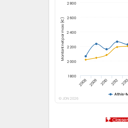
2 800
2 600
Montant net par mois (€)
2 400
2 200
2 000
1 800
2012
2010
2009
201
2008
Athis-
© JDN 2026
Classem