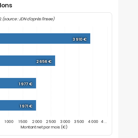
Mons
(source : JDN d'après l'Insee)
22
3 910 €
2 656 €
1 977 €
1 971 €
1 000
1 500
2 000
2 500
3 000
3 500
4 000
4 …
Montant net par mois (€)