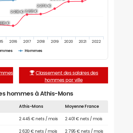
2 274 €
2 221 €
2 216 €
 106 €
15
2016
2017
2018
2019
2020
2021
2022
emmes
Hommes
femmes
Classement des salaires des
hommes par ville
des hommes à Athis-Mons
Athis-Mons
Moyenne France
2 445 € nets / mois
2 401 € nets / mois
2 620 € nets / mois
2 795 € nets / mois