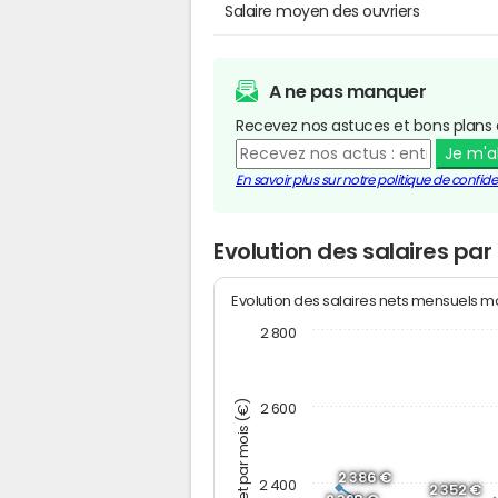
Salaire moyen des ouvriers
A ne pas manquer
Recevez nos astuces et bons plans 
Je m'
En savoir plus sur notre politique de confiden
Evolution des salaires pa
Evolution des salaires nets mensuels 
2 800
Montant net par mois (€)
2 600
2 386 €
2 400
2 352 €