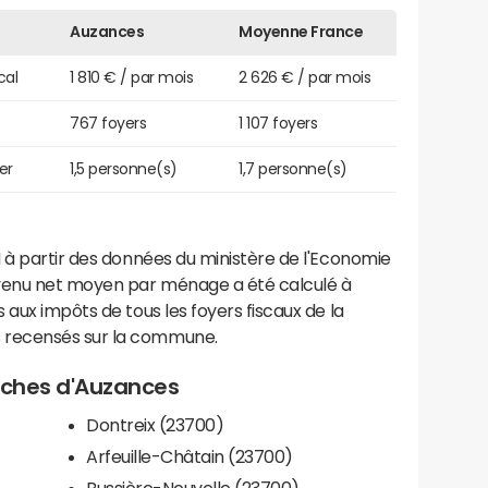
Auzances
Moyenne France
cal
1 810 € / par mois
2 626 € / par mois
767 foyers
1 107 foyers
er
1,5 personne(s)
1,7 personne(s)
 à partir des données du ministère de l'Economie
evenu net moyen par ménage a été calculé à
 aux impôts de tous les foyers fiscaux de la
 recensés sur la commune.
roches d'Auzances
Dontreix (23700)
Arfeuille-Châtain (23700)
Bussière-Nouvelle (23700)