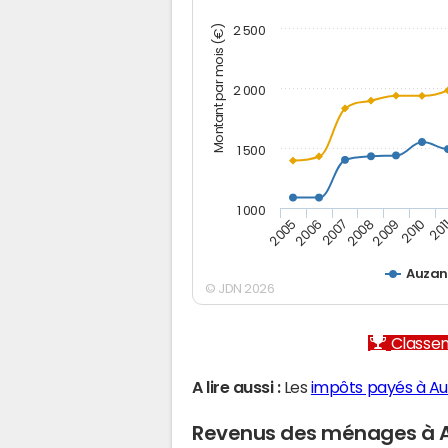
Montant par mois (€)
2 500
2 000
1 500
1 000
2005
2006
2007
2008
2009
2010
201
Auzan
© JDN 2026
Classem
A lire aussi :
Les
impôts payés à A
Revenus des ménages à 