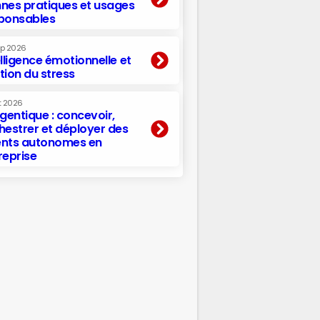
nes pratiques et usages
ponsables
ep 2026
elligence émotionnelle et
tion du stress
t 2026
agentique : concevoir,
hestrer et déployer des
nts autonomes en
reprise