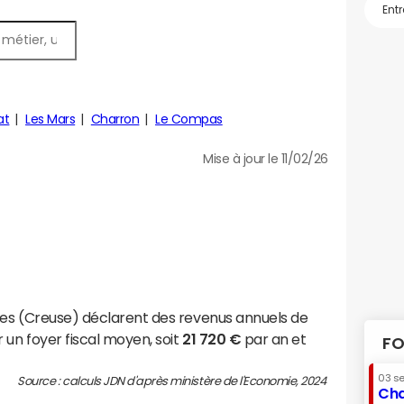
at
Les Mars
Charron
Le Compas
Mise à jour le 11/02/26
ces (Creuse) déclarent des revenus annuels de
 un foyer fiscal moyen, soit
21 720 €
par an et
FO
03 s
Source : calculs JDN d'après ministère de l'Economie, 2024
Cha