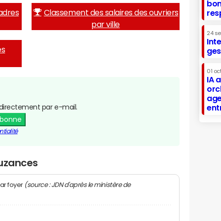
bon
adres
Classement des salaires des ouvriers
res
par ville
24 s
Int
es
ges
01 oc
IA 
orc
age
directement par e-mail.
ent
abonne
tialité
Auzances
(source : JDN d'après le ministère de
ar foyer