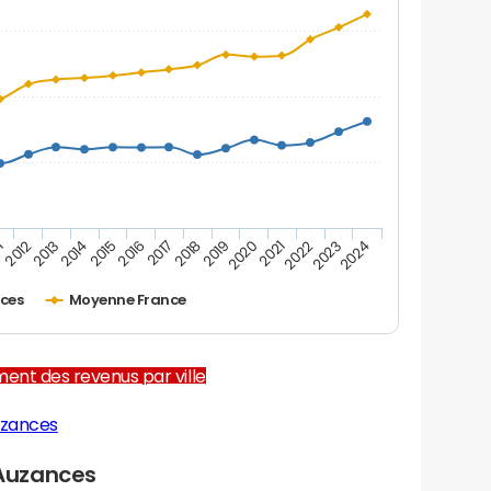
1
2012
2013
2014
2015
2016
2017
2018
2019
2020
2021
2022
2023
2024
ces
Moyenne France
ent des revenus par ville
uzances
Auzances