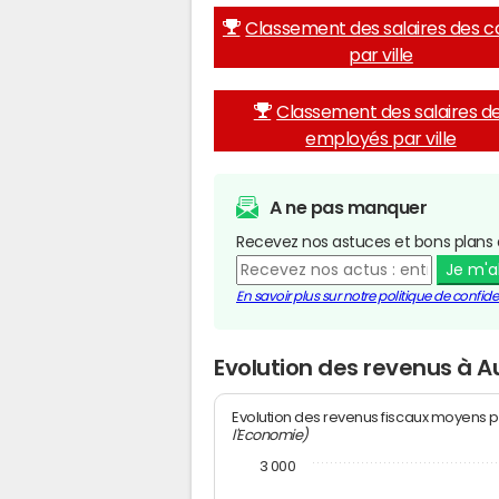
Classement des salaires des c
par ville
Classement des salaires d
employés par ville
A ne pas manquer
Recevez nos astuces et bons plans 
Je m'
En savoir plus sur notre politique de confiden
Evolution des revenus à 
Evolution des revenus fiscaux moyens p
l'Economie)
3 000