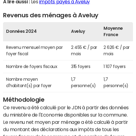
A lire aussi :
Les
impôts payés à Aveluy
Revenus des ménages à Aveluy
Moyenne
Données 2024
Aveluy
France
Revenu mensuel moyen par
2 455 € / par
2 626 € / par
foyer fiscal
mois
mois
Nombre de foyers fiscaux
315 foyers
1 107 foyers
Nombre moyen
1,7
1,7
d'habitant(s) par foyer
personne(s)
personne(s)
Méthodologie
Ce revenu a été calculé par le JDN à partir des données
du ministère de l'Economie disponibles sur la commune.
Le revenu net moyen par ménage a été calculé à partir
du montant des déclarations aux impôts de tous les