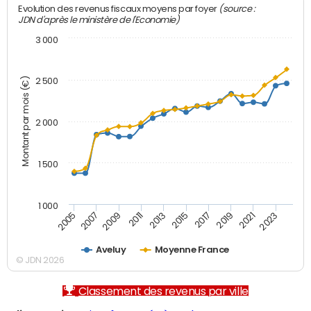
(source :
Evolution des revenus fiscaux moyens par foyer
JDN d'après le ministère de l'Economie)
3 000
Montant par mois (€)
2 500
2 000
1 500
1 000
2007
2017
2009
2019
2011
2021
2013
2023
2005
2015
Aveluy
Moyenne France
© JDN 2026
Classement des revenus par ville