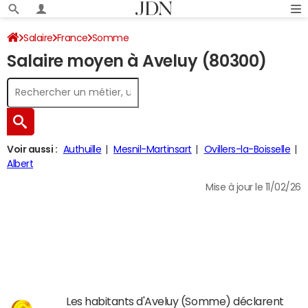
Salaire
France
Somme
Salaire moyen à Aveluy (80300)
Voir aussi :
Authuille
Mesnil-Martinsart
Ovillers-la-Boisselle
Albert
Mise à jour le 11/02/26
Les habitants d'Aveluy (Somme) déclarent