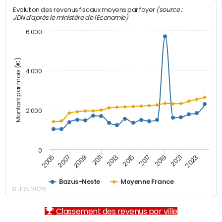
(source :
Evolution des revenus fiscaux moyens par foyer
JDN d'après le ministère de l'Economie)
6 000
Montant par mois (€)
4 000
2 000
0
2007
2017
2005
2015
2013
2023
2011
2021
2009
2019
Bazus-Neste
Moyenne France
© JDN 2026
Classement des revenus par ville