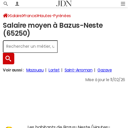
Salaire
France
Hautes-Pyrénées
Salaire moyen à Bazus-Neste
(65250)
Voir aussi :
Mazouau
Lortet
Saint-Arroman
Gazave
Mise à jour le 11/02/26
Les habitants de Bazus-Neste (Hautes-