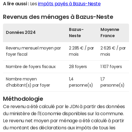
A lire aussi :
Les
impôts payés à Bazus-Neste
Revenus des ménages à Bazus-Neste
Bazus-
Moyenne
Données 2024
Neste
France
Revenu mensuel moyen par
2 285 € / par
2 626 € / par
foyer fiscal
mois
mois
Nombre de foyers fiscaux
28 foyers
1 107 foyers
Nombre moyen
1,4
1,7
d'habitant(s) par foyer
personne(s)
personne(s)
Méthodologie
Ce revenu a été calculé par le JDN à partir des données
du ministère de l'Economie disponibles sur la commune.
Le revenu net moyen par ménage a été calculé à partir
du montant des déclarations aux impôts de tous les