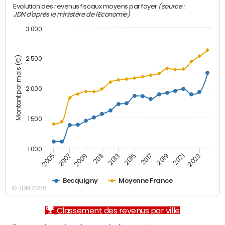
(source :
Evolution des revenus fiscaux moyens par foyer
JDN d'après le ministère de l'Economie)
3 000
Montant par mois (€)
2 500
2 000
1 500
1 000
2007
2017
2009
2019
2011
2021
2013
2023
2005
2015
Becquigny
Moyenne France
© JDN 2026
Classement des revenus par ville