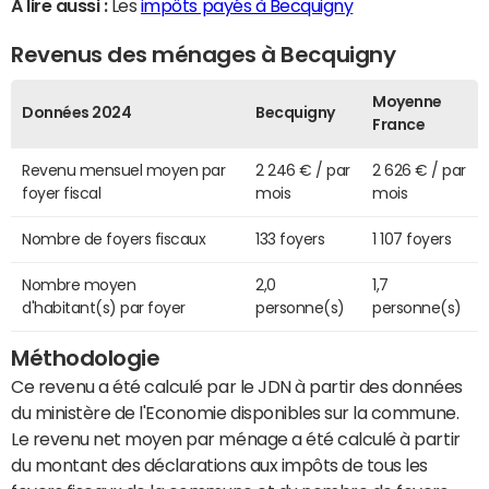
A lire aussi :
Les
impôts payés à Becquigny
Revenus des ménages à Becquigny
Moyenne
Données 2024
Becquigny
France
Revenu mensuel moyen par
2 246 € / par
2 626 € / par
foyer fiscal
mois
mois
Nombre de foyers fiscaux
133 foyers
1 107 foyers
Nombre moyen
2,0
1,7
d'habitant(s) par foyer
personne(s)
personne(s)
Méthodologie
Ce revenu a été calculé par le JDN à partir des données
du ministère de l'Economie disponibles sur la commune.
Le revenu net moyen par ménage a été calculé à partir
du montant des déclarations aux impôts de tous les