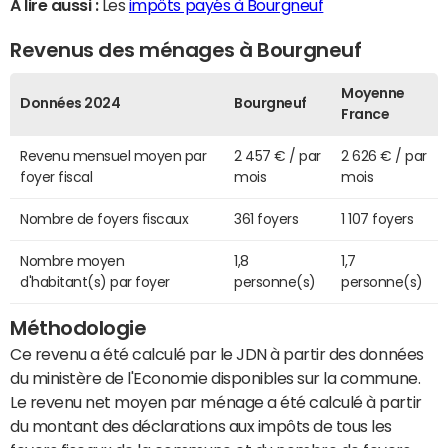
A lire aussi :
Les
impôts payés à Bourgneuf
Revenus des ménages à Bourgneuf
Moyenne
Données 2024
Bourgneuf
France
Revenu mensuel moyen par
2 457 € / par
2 626 € / par
foyer fiscal
mois
mois
Nombre de foyers fiscaux
361 foyers
1 107 foyers
Nombre moyen
1,8
1,7
d'habitant(s) par foyer
personne(s)
personne(s)
Méthodologie
Ce revenu a été calculé par le JDN à partir des données
du ministère de l'Economie disponibles sur la commune.
Le revenu net moyen par ménage a été calculé à partir
du montant des déclarations aux impôts de tous les