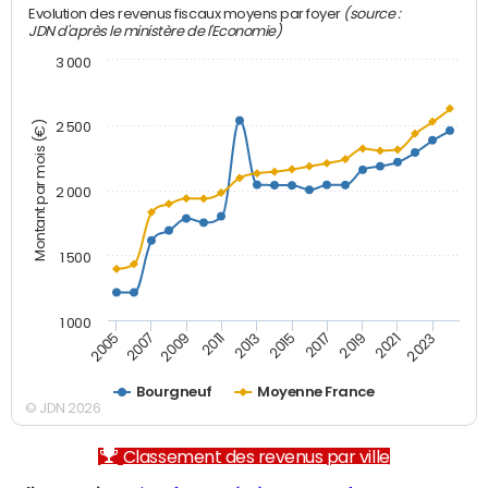
(source :
Evolution des revenus fiscaux moyens par foyer
JDN d'après le ministère de l'Economie)
3 000
Montant par mois (€)
2 500
2 000
1 500
1 000
2007
2017
2009
2019
2011
2021
2013
2023
2005
2015
Bourgneuf
Moyenne France
© JDN 2026
Classement des revenus par ville