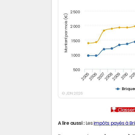
2 500
Montant par mois (€)
2 000
1 500
1 000
500
2005
2006
2007
2008
2009
2010
201
Briqu
© JDN 2026
Classem
A lire aussi :
Les
impôts payés à Br