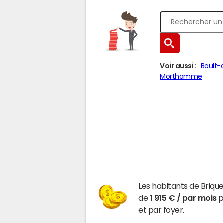
Voir aussi :
Boult-
Morthomme
Les habitants de Briq
de
1 915 € / par mois
p
et par foyer.