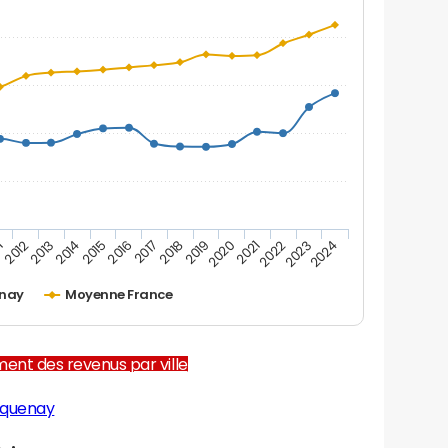
1
2012
2013
2014
2015
2016
2017
2018
2019
2020
2021
2022
2023
2024
enay
Moyenne France
ent des revenus par ville
iquenay