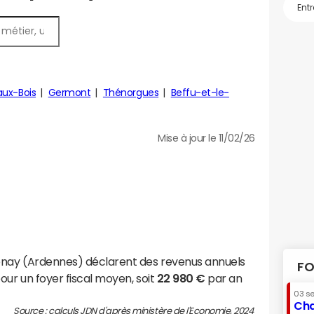
aux-Bois
Germont
Thénorgues
Beffu-et-le-
Mise à jour le 11/02/26
uenay (Ardennes) déclarent des revenus annuels
FO
our un foyer fiscal moyen, soit
22 980 €
par an
03 s
Cha
Source : calculs JDN d'après ministère de l'Economie, 2024