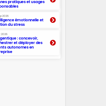
nes pratiques et usages
ponsables
ep 2026
elligence émotionnelle et
tion du stress
t 2026
agentique : concevoir,
hestrer et déployer des
nts autonomes en
reprise