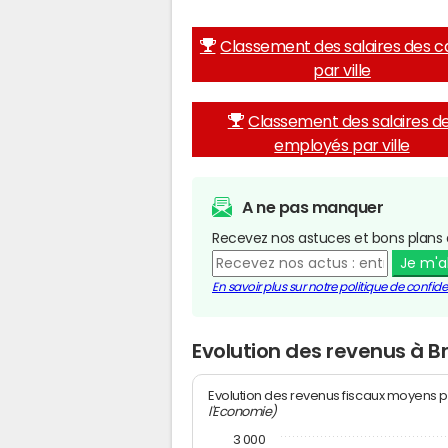
Classement des salaires des c
par ville
Classement des salaires d
employés par ville
A ne pas manquer
Recevez nos astuces et bons plans 
Je m'
En savoir plus sur notre politique de confiden
Evolution des revenus à B
Evolution des revenus fiscaux moyens p
l'Economie)
3 000