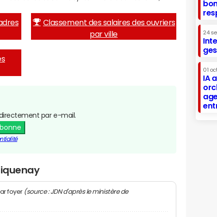
bon
res
adres
Classement des salaires des ouvriers
par ville
24 s
Int
ges
es
01 oc
IA 
orc
age
ent
directement par e-mail.
abonne
tialité
riquenay
(source : JDN d'après le ministère de
ar foyer