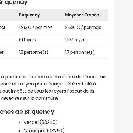
Briquenay
Briquenay
Moyenne France
cal
1 915 € / par mois
2 626 € / par mois
61 foyers
1 107 foyers
er
1,5 personne(s)
1,7 personne(s)
 à partir des données du ministère de l'Economie
evenu net moyen par ménage a été calculé à
 aux impôts de tous les foyers fiscaux de la
 recensés sur la commune.
roches de Briquenay
Verpel (08240)
Grandpré (08250)