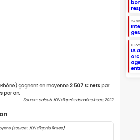
bon
res
24 s
Int
ges
01 oc
IA 
orc
age
ent
n (Rhône) gagnent en moyenne
2 507 € nets
par
ts
par an.
Source : calculs JDN d'après données Insee, 2022
ron
(source : JDN d'après l'Insee)
moyens