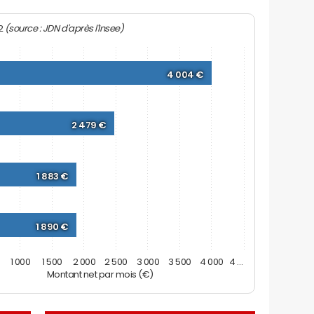
(source : JDN d'après l'Insee)
22
4 004 €
2 479 €
1 883 €
1 890 €
1 000
1 500
2 000
2 500
3 000
3 500
4 000
4 …
Montant net par mois (€)