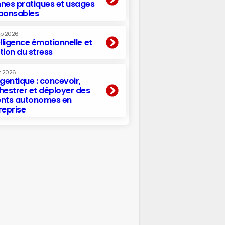
nes pratiques et usages
ponsables
ep 2026
elligence émotionnelle et
tion du stress
t 2026
agentique : concevoir,
hestrer et déployer des
nts autonomes en
reprise