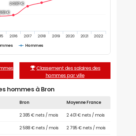
2 097 €
 991 €
15
2016
2017
2018
2019
2020
2021
2022
emmes
Hommes
femmes
Classement des salaires des
hommes par ville
des hommes à Bron
Bron
Moyenne France
2 385 € nets / mois
2 401 € nets / mois
2 588 € nets / mois
2 795 € nets / mois