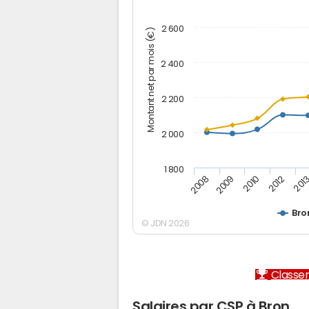
2 600
Montant net par mois (€)
2 400
2 200
2 000
1 800
2012
2010
2009
201
2008
Bro
© JDN 2026
Classem
Salaires par CSP à Bron