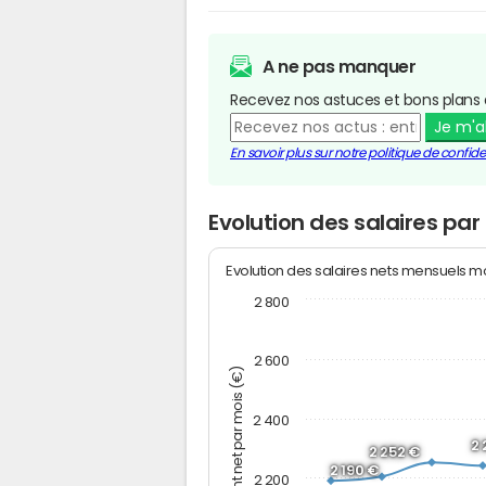
A ne pas manquer
Recevez nos astuces et bons plans 
Je m'
En savoir plus sur notre politique de confiden
Evolution des salaires par
Evolution des salaires nets mensuels 
2 800
2 600
Montant net par mois (€)
2 400
2 
2 252 €
2 190 €
2 200