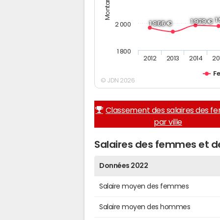
1
1 979 €
1 966 €
2 000
1 800
2012
2013
2014
20
F
© JDN 2026
Classement des salaires des 
par ville
Salaires des femmes et 
Données 2022
Salaire moyen des femmes
Salaire moyen des hommes