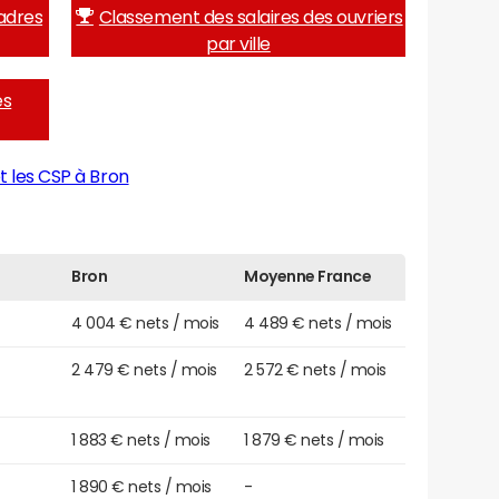
adres
Classement des salaires des ouvriers
par ville
es
t les CSP à Bron
Bron
Moyenne France
4 004 € nets / mois
4 489 € nets / mois
2 479 € nets / mois
2 572 € nets / mois
1 883 € nets / mois
1 879 € nets / mois
1 890 € nets / mois
-