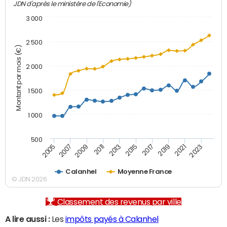
JDN d'après le ministère de l'Economie)
3 000
2 500
Montant par mois (€)
2 000
1 500
1 000
500
2007
2017
2009
2019
2011
2021
2013
2023
2005
2015
Calanhel
Moyenne France
© JDN 2026
Classement des revenus par ville
A lire aussi :
Les
impôts payés à Calanhel