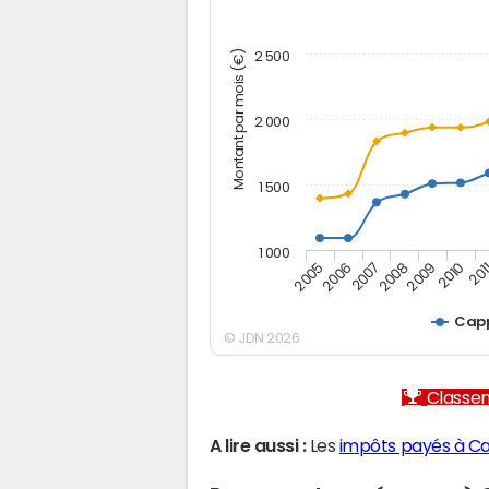
Montant par mois (€)
2 500
2 000
1 500
1 000
2005
2006
2007
2008
2009
2010
201
Cap
© JDN 2026
Classem
A lire aussi :
Les
impôts payés à C