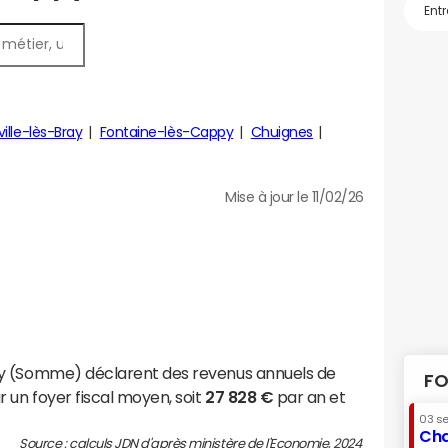
ille-lès-Bray
Fontaine-lès-Cappy
Chuignes
Mise à jour le 11/02/26
y (Somme) déclarent des revenus annuels de
FO
 un foyer fiscal moyen, soit
27 828 €
par an et
03 s
Cha
Source : calculs JDN d'après ministère de l'Economie, 2024