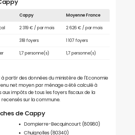
 Cappy
Cappy
Moyenne France
cal
2 319 € / par mois
2 626 € / par mois
318 foyers
1 107 foyers
er
1,7 personne(s)
1,7 personne(s)
 à partir des données du ministère de l'Economie
evenu net moyen par ménage a été calculé à
 aux impôts de tous les foyers fiscaux de la
 recensés sur la commune.
proches de Cappy
Dompierre-Becquincourt (80980)
Chuignolles (80340)