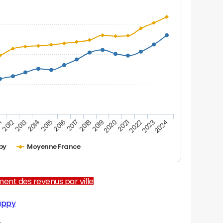
1
2012
2013
2014
2015
2016
2017
2018
2019
2020
2021
2022
2023
2024
py
Moyenne France
ent des revenus par ville
appy