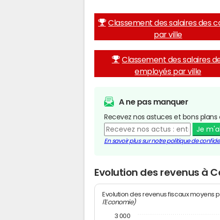
Classement des salaires des c
par ville
Classement des salaires d
employés par ville
A ne pas manquer
Recevez nos astuces et bons plans 
Je m'
En savoir plus sur notre politique de confiden
Evolution des revenus à 
Evolution des revenus fiscaux moyens p
l'Economie)
3 000