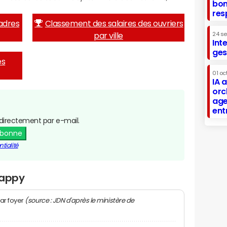
bon
res
adres
Classement des salaires des ouvriers
par ville
24 s
Int
ges
es
01 oc
IA 
orc
age
ent
directement par e-mail.
abonne
tialité
Cappy
(source : JDN d'après le ministère de
ar foyer