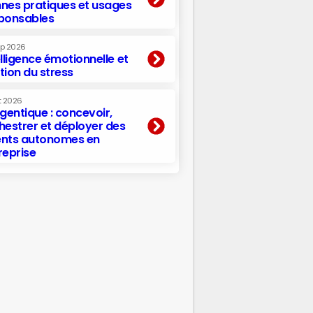
nes pratiques et usages
ponsables
ep 2026
elligence émotionnelle et
tion du stress
t 2026
agentique : concevoir,
hestrer et déployer des
nts autonomes en
reprise