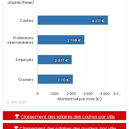
d'après l'Insee)
Cadres
4 217 €
Professions
2 798 €
intermédiaires
Employés
2 037 €
Ouvriers
2 110 €
0
1 000
2 000
3 000
4 000
5 0…
Montant net par mois (€)
© JDN 2026
Classement des salaires des cadres par ville
Classement des salaires des ouvriers par ville