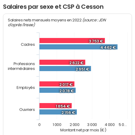
Salaires par sexe et CSP à Cesson
(source : JDN
Salaires nets mensuels moyens en 2022
d'après l'Insee)
3 753 €
Cadres
4 462 €
2 622 €
Professions
intermédiaires
2 951 €
2 017 €
Employés
2 078 €
1 854 €
Ouvriers
2 156 €
0
1 000
2 000
3 000
4 000
5 0…
Montant net par mois (€)