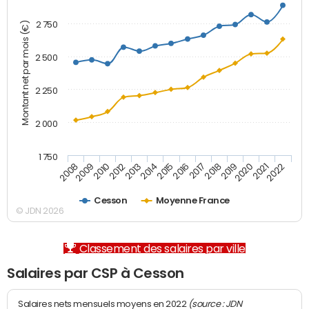
2 750
Montant net par mois (€)
2 500
2 250
2 000
1 750
2012
2019
2014
2021
2008
2016
2010
2018
2013
2020
2015
2022
2009
2017
Cesson
Moyenne France
© JDN 2026
Classement des salaires par ville
Salaires par CSP à Cesson
(source : JDN
Salaires nets mensuels moyens en 2022