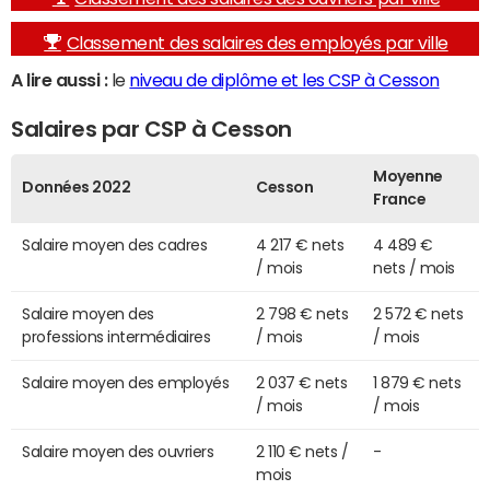
Classement des salaires des employés par ville
A lire aussi :
le
niveau de diplôme et les CSP à Cesson
Salaires par CSP à Cesson
Moyenne
Données 2022
Cesson
France
Salaire moyen des cadres
4 217 € nets
4 489 €
/ mois
nets / mois
Salaire moyen des
2 798 € nets
2 572 € nets
professions intermédiaires
/ mois
/ mois
Salaire moyen des employés
2 037 € nets
1 879 € nets
/ mois
/ mois
Salaire moyen des ouvriers
2 110 € nets /
-
mois