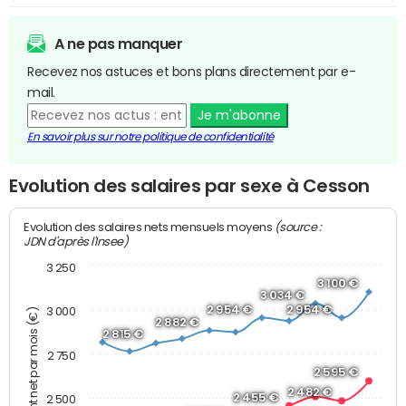
A ne pas manquer
Recevez nos astuces et bons plans directement par e-
mail.
Je m'abonne
En savoir plus sur notre politique de confidentialité
Evolution des salaires par sexe à Cesson
(source :
Evolution des salaires nets mensuels moyens
JDN d'après l'Insee)
3 250
3 100 €
3 034 €
2 954 €
2 954 €
3 000
Montant net par mois (€)
2 882 €
2 815 €
2 750
2 595 €
2 482 €
2 455 €
2 500