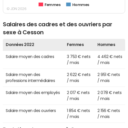
Femmes
Hommes
© JDN 2026
Salaires des cadres et des ouvriers par
sexe à Cesson
Données 2022
Femmes
Hommes
Salaire moyen des cadres
3 753 € nets
4 462 € nets
/ mois
/ mois
Salaire moyen des
2 622 € nets
2 951 € nets
professions intermédiaires
/ mois
/ mois
Salaire moyen des employés
2 017 € nets
2 078 € nets
/ mois
/ mois
Salaire moyen des ouvriers
1 854 € nets
2 156 € nets
/ mois
/ mois