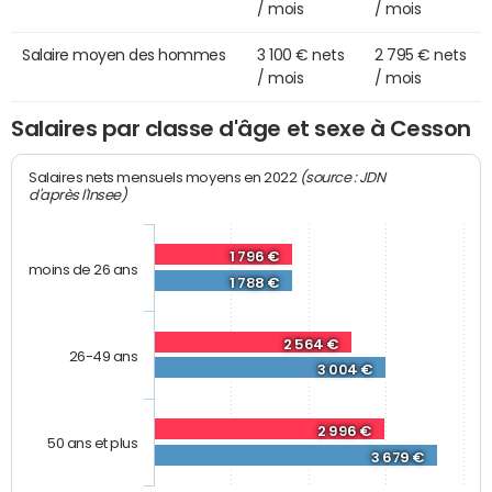
/ mois
/ mois
Salaire moyen des hommes
3 100 € nets
2 795 € nets
/ mois
/ mois
Salaires par classe d'âge et sexe à Cesson
(source : JDN
Salaires nets mensuels moyens en 2022
d'après l'Insee)
1 796 €
moins de 26 ans
1 788 €
2 564 €
26-49 ans
3 004 €
2 996 €
50 ans et plus
3 679 €