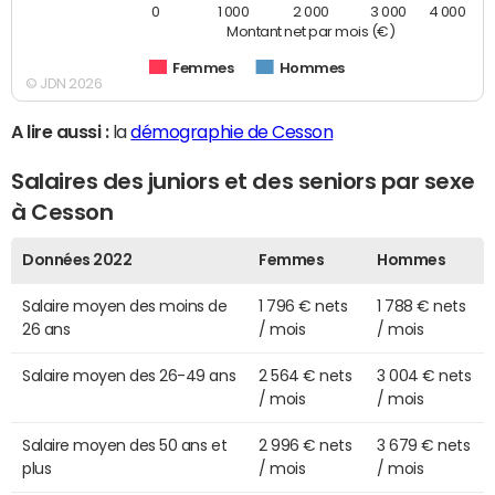
0
1 000
2 000
3 000
4 000
Montant net par mois (€)
Femmes
Hommes
© JDN 2026
A lire aussi :
la
démographie de Cesson
Salaires des juniors et des seniors par sexe
à Cesson
Données 2022
Femmes
Hommes
Salaire moyen des moins de
1 796 € nets
1 788 € nets
26 ans
/ mois
/ mois
Salaire moyen des 26-49 ans
2 564 € nets
3 004 € nets
/ mois
/ mois
Salaire moyen des 50 ans et
2 996 € nets
3 679 € nets
plus
/ mois
/ mois