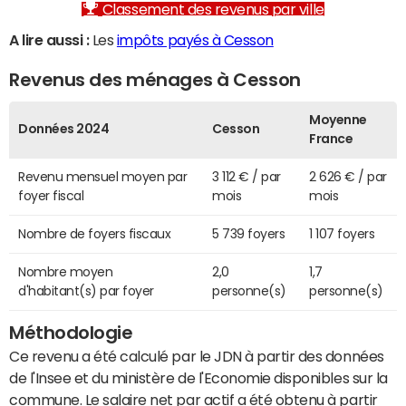
Classement des revenus par ville
A lire aussi :
Les
impôts payés à Cesson
Revenus des ménages à Cesson
Moyenne
Données 2024
Cesson
France
Revenu mensuel moyen par
3 112 € / par
2 626 € / par
foyer fiscal
mois
mois
Nombre de foyers fiscaux
5 739 foyers
1 107 foyers
Nombre moyen
2,0
1,7
d'habitant(s) par foyer
personne(s)
personne(s)
Méthodologie
Ce revenu a été calculé par le JDN à partir des données
de l'Insee et du ministère de l'Economie disponibles sur la
commune. Le salaire net par actif a été obtenu à partir