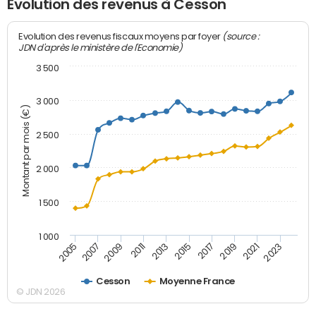
Evolution des revenus à Cesson
(source :
Evolution des revenus fiscaux moyens par foyer
JDN d'après le ministère de l'Economie)
3 500
3 000
Montant par mois (€)
2 500
2 000
1 500
1 000
2007
2017
2009
2019
2011
2021
2013
2023
2005
2015
Cesson
Moyenne France
© JDN 2026