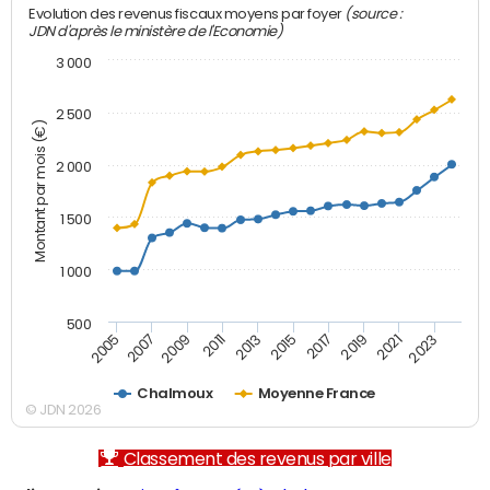
(source :
Evolution des revenus fiscaux moyens par foyer
JDN d'après le ministère de l'Economie)
3 000
2 500
Montant par mois (€)
2 000
1 500
1 000
500
2007
2017
2009
2019
2011
2021
2013
2023
2005
2015
Chalmoux
Moyenne France
© JDN 2026
Classement des revenus par ville