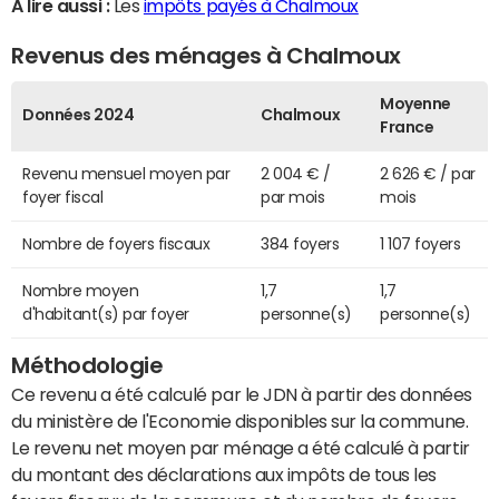
A lire aussi :
Les
impôts payés à Chalmoux
Revenus des ménages à Chalmoux
Moyenne
Données 2024
Chalmoux
France
Revenu mensuel moyen par
2 004 € /
2 626 € / par
foyer fiscal
par mois
mois
Nombre de foyers fiscaux
384 foyers
1 107 foyers
Nombre moyen
1,7
1,7
d'habitant(s) par foyer
personne(s)
personne(s)
Méthodologie
Ce revenu a été calculé par le JDN à partir des données
du ministère de l'Economie disponibles sur la commune.
Le revenu net moyen par ménage a été calculé à partir
du montant des déclarations aux impôts de tous les