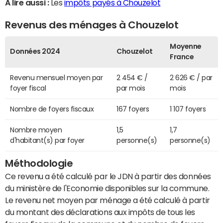
A lire aussi :
Les
impôts payés à Chouzelot
Revenus des ménages à Chouzelot
Moyenne
Données 2024
Chouzelot
France
Revenu mensuel moyen par
2 454 € /
2 626 € / par
foyer fiscal
par mois
mois
Nombre de foyers fiscaux
167 foyers
1 107 foyers
Nombre moyen
1,5
1,7
d'habitant(s) par foyer
personne(s)
personne(s)
Méthodologie
Ce revenu a été calculé par le JDN à partir des données
du ministère de l'Economie disponibles sur la commune.
Le revenu net moyen par ménage a été calculé à partir
du montant des déclarations aux impôts de tous les