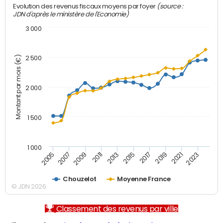
(source :
Evolution des revenus fiscaux moyens par foyer
JDN d'après le ministère de l'Economie)
3 000
Montant par mois (€)
2 500
2 000
1 500
1 000
2007
2017
2009
2019
2011
2021
2013
2023
2005
2015
Chouzelot
Moyenne France
© JDN 2026
Classement des revenus par ville