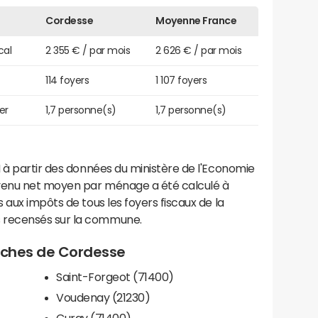
Cordesse
Moyenne France
cal
2 355 € / par mois
2 626 € / par mois
114 foyers
1 107 foyers
er
1,7 personne(s)
1,7 personne(s)
 à partir des données du ministère de l'Economie
evenu net moyen par ménage a été calculé à
 aux impôts de tous les foyers fiscaux de la
 recensés sur la commune.
roches de Cordesse
Saint-Forgeot (71400)
Voudenay (21230)
Curgy (71400)