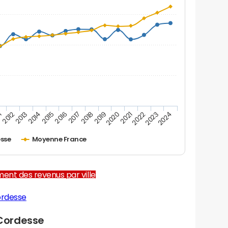
1
2012
2013
2014
2015
2016
2017
2018
2019
2020
2021
2022
2023
2024
sse
Moyenne France
ent des revenus par ville
ordesse
Cordesse