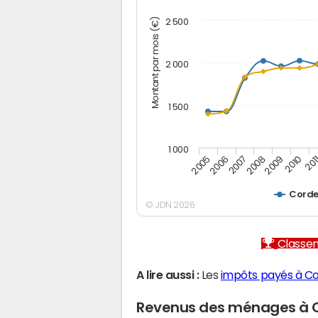
Montant par mois (€)
2 500
2 000
1 500
1 000
2005
2006
2007
2008
2009
2010
201
Corde
© JDN 2026
Classem
A lire aussi :
Les
impôts payés à C
Revenus des ménages à 