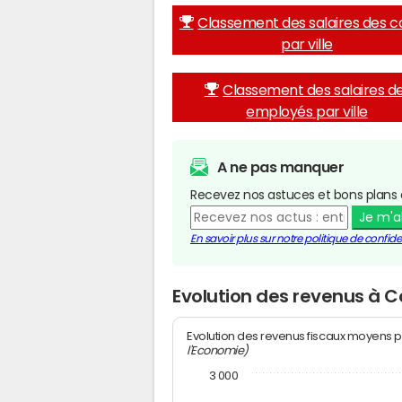
Classement des salaires des c
par ville
Classement des salaires d
employés par ville
A ne pas manquer
Recevez nos astuces et bons plans 
Je m'
En savoir plus sur notre politique de confiden
Evolution des revenus à 
Evolution des revenus fiscaux moyens p
l'Economie)
3 000