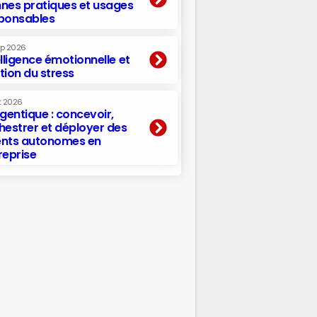
nes pratiques et usages
ponsables
ep 2026
elligence émotionnelle et
tion du stress
t 2026
agentique : concevoir,
hestrer et déployer des
nts autonomes en
reprise