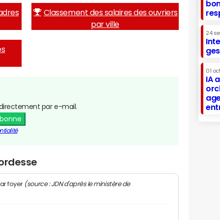
bon
adres
Classement des salaires des ouvriers
res
par ville
24 s
Int
es
ges
01 oc
IA 
orc
age
directement par e-mail.
ent
abonne
tialité
Cordesse
(source : JDN d'après le ministère de
ar foyer