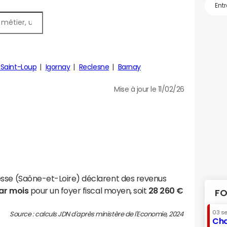
Saint-Loup
Igornay
Reclesne
Barnay
Mise à jour le 11/02/26
esse (Saône-et-Loire) déclarent des revenus
par mois
pour un foyer fiscal moyen, soit
28 260 €
FO
03 s
Source : calculs JDN d'après ministère de l'Economie, 2024
Cha