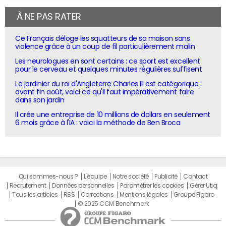
À NE PAS RATER
Ce Français déloge les squatteurs de sa maison sans
violence grâce à un coup de fil particulièrement malin
Les neurologues en sont certains : ce sport est excellent
pour le cerveau et quelques minutes régulières suffisent
Le jardinier du roi d'Angleterre Charles III est catégorique :
avant fin août, voici ce qu'il faut impérativement faire
dans son jardin
Il crée une entreprise de 10 millions de dollars en seulement
6 mois grâce à l'IA : voici la méthode de Ben Broca
Qui sommes-nous ?
L'équipe
Notre société
Publicité
Contact
Recrutement
Données personnelles
Paramétrer les cookies
Gérer Utiq
Tous les articles
RSS
Corrections
Mentions légales
Groupe Figaro
© 2025 CCM Benchmark