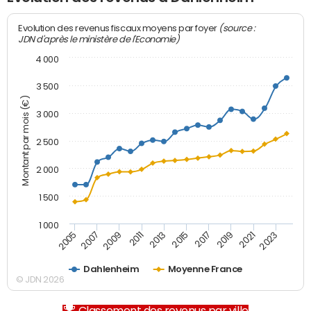
(source :
Evolution des revenus fiscaux moyens par foyer
JDN d'après le ministère de l'Economie)
4 000
3 500
Montant par mois (€)
3 000
2 500
2 000
1 500
1 000
2007
2017
2005
2015
2013
2023
2011
2021
2009
2019
Dahlenheim
Moyenne France
© JDN 2026
Classement des revenus par ville