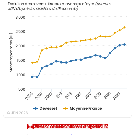
(source :
Evolution des revenus fiscaux moyens par foyer
JDN d'après le ministère de l'Economie)
3 000
2 500
Montant par mois (€)
2 000
1 500
1 000
500
2007
2017
2009
2019
2011
2021
2013
2023
2005
2015
Devesset
Moyenne France
© JDN 2026
Classement des revenus par ville