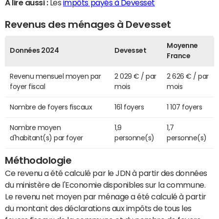
A lire aussi :
Les
impôts payés à Devesset
Revenus des ménages à Devesset
Moyenne
Données 2024
Devesset
France
Revenu mensuel moyen par
2 029 € / par
2 626 € / par
foyer fiscal
mois
mois
Nombre de foyers fiscaux
161 foyers
1 107 foyers
Nombre moyen
1,9
1,7
d'habitant(s) par foyer
personne(s)
personne(s)
Méthodologie
Ce revenu a été calculé par le JDN à partir des données
du ministère de l'Economie disponibles sur la commune.
Le revenu net moyen par ménage a été calculé à partir
du montant des déclarations aux impôts de tous les