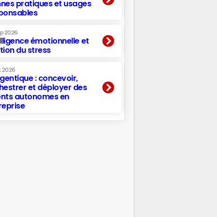
nes pratiques et usages
ponsables
ep 2026
elligence émotionnelle et
tion du stress
t 2026
agentique : concevoir,
hestrer et déployer des
nts autonomes en
reprise