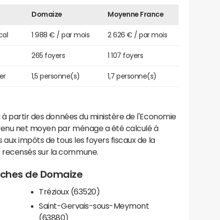
Domaize
Moyenne France
cal
1 988 € / par mois
2 626 € / par mois
265 foyers
1 107 foyers
er
1,5 personne(s)
1,7 personne(s)
 à partir des données du ministère de l'Economie
evenu net moyen par ménage a été calculé à
 aux impôts de tous les foyers fiscaux de la
 recensés sur la commune.
proches de Domaize
Trézioux (63520)
Saint-Gervais-sous-Meymont
(63880)