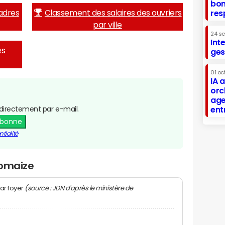
bon
adres
Classement des salaires des ouvriers
res
par ville
24 s
Int
es
ges
01 oc
IA 
orc
age
directement par e-mail.
ent
abonne
tialité
Domaize
(source : JDN d'après le ministère de
ar foyer