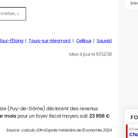
lour-l'Étang
Tours-sur-Meymont
Ceilloux
Sauviat
Mise à jour le 11/02/26
aize (Puy-de-Dôme) déclarent des revenus
ar mois
pour un foyer fiscal moyen, soit
23 856 €
FO
03 s
Source : calculs JDN d'après ministère de l'Economie, 2024
Cha