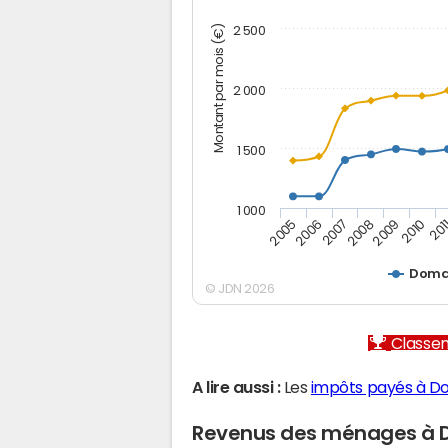
Montant par mois (€)
2 500
2 000
1 500
1 000
2005
2006
2007
2008
2009
2010
201
Doma
© JDN 2026
Classem
A lire aussi :
Les
impôts payés à D
Revenus des ménages à 