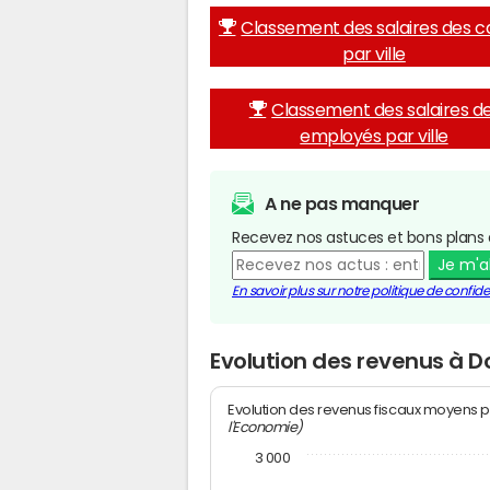
Classement des salaires des c
par ville
Classement des salaires d
employés par ville
A ne pas manquer
Recevez nos astuces et bons plans 
Je m'
En savoir plus sur notre politique de confiden
Evolution des revenus à 
Evolution des revenus fiscaux moyens p
l'Economie)
3 000