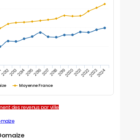
1
2012
2013
2014
2015
2016
2017
2018
2019
2020
2021
2022
2023
2024
ize
Moyenne France
ent des revenus par ville
omaize
Domaize