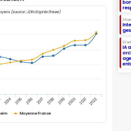
bon
res
(source : JDN d'après l'Insee)
moyens
24 s
Int
ges
01 oc
IA 
orc
age
ent
2019
2015
2022
2018
2014
2021
2017
3
2020
2016
heim
Moyenne France