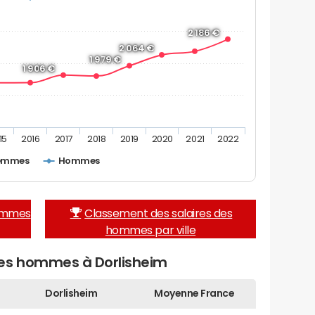
2 186 €
2 064 €
1 979 €
1 906 €
15
2016
2017
2018
2019
2020
2021
2022
emmes
Hommes
femmes
Classement des salaires des
hommes par ville
des hommes à Dorlisheim
Dorlisheim
Moyenne France