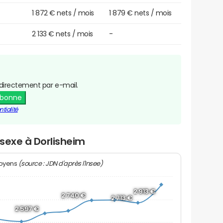
1 872 € nets / mois
1 879 € nets / mois
2 133 € nets / mois
-
directement par e-mail.
abonne
tialité
 sexe à Dorlisheim
(source : JDN d'après l'Insee)
moyens
2 913 €
2 740 €
2 713 €
2 597 €