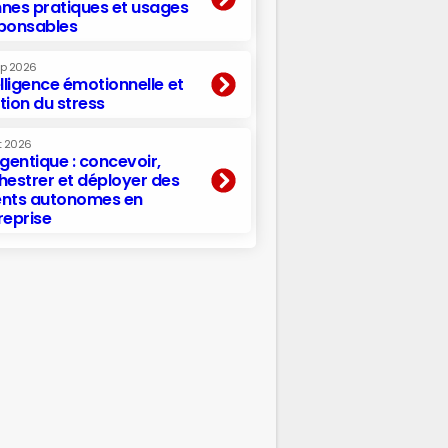
nes pratiques et usages
ponsables
ep 2026
elligence émotionnelle et
tion du stress
t 2026
agentique : concevoir,
hestrer et déployer des
nts autonomes en
reprise