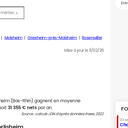
Molsheim
Griesheim-près-Molsheim
Rosenwiller
Mise à jour le 11/02/26
isheim (Bas-Rhin) gagnent en moyenne
soit
31 355 € nets
par an.
FO
Source : calculs JDN d'après données Insee, 2022
03 s
Cha
orlisheim