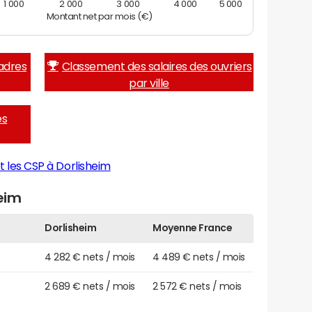
1 000
2 000
3 000
4 000
5 000
Montant net par mois (€)
adres
Classement des salaires des ouvriers
par ville
es
t les CSP à Dorlisheim
heim
Dorlisheim
Moyenne France
4 282 € nets / mois
4 489 € nets / mois
2 689 € nets / mois
2 572 € nets / mois