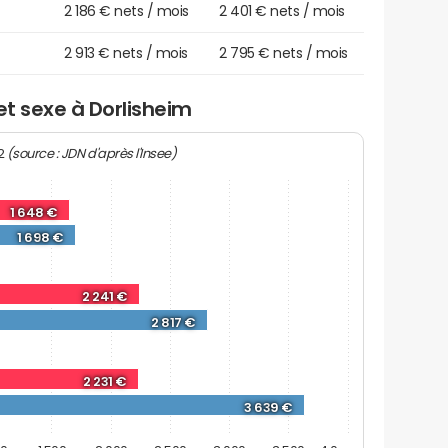
2 186 € nets / mois
2 401 € nets / mois
2 913 € nets / mois
2 795 € nets / mois
et sexe à Dorlisheim
(source : JDN d'après l'Insee)
22
1 648 €
1 698 €
2 241 €
2 817 €
2 231 €
3 639 €