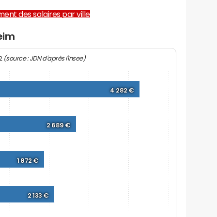
ent des salaires par ville
heim
(source : JDN d'après l'Insee)
22
4 282 €
2 689 €
1 872 €
2 133 €