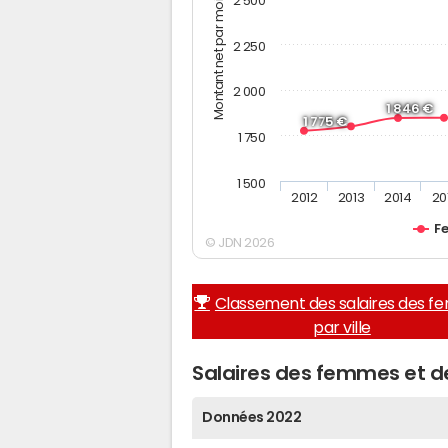
Montant net par mois (€)
2 500
2 250
2 000
1 846 €
1 775 €
1 750
1 500
2012
2013
2014
20
F
© JDN 2026
Classement des salaires des 
par ville
Salaires des femmes et 
Données 2022