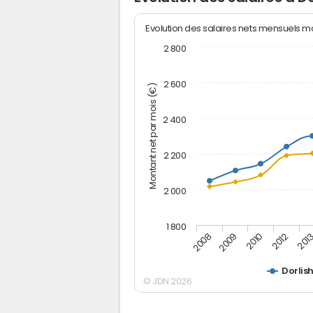
Evolution des salaires nets mensuels 
2 800
2 600
Montant net par mois (€)
2 400
2 200
2 000
1 800
2012
2010
2009
201
2008
Dorlis
© JDN 2026