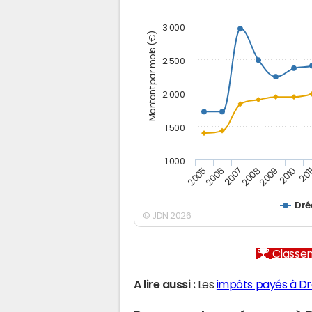
3 000
Montant par mois (€)
2 500
2 000
1 500
1 000
2005
2006
2007
2008
2009
2010
201
Dré
© JDN 2026
Classem
A lire aussi :
Les
impôts payés à D