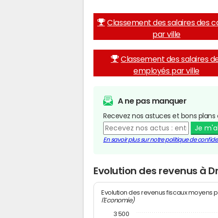
Classement des salaires des c
par ville
Classement des salaires d
employés par ville
A ne pas manquer
Recevez nos astuces et bons plans 
Je m'
En savoir plus sur notre politique de confiden
Evolution des revenus à D
Evolution des revenus fiscaux moyens p
l'Economie)
3 500