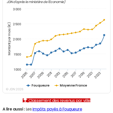
JDN d'après le ministère de l'Economie)
3 000
Montant par mois (€)
2 500
2 000
1 500
1 000
2007
2017
2009
2019
2011
2021
2013
2023
2005
2015
Fouqueure
Moyenne France
© JDN 2026
Classement des revenus par ville
A lire aussi :
Les
impôts payés à Fouqueure