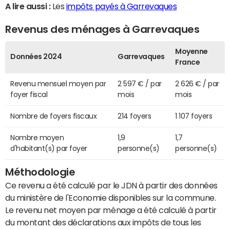
A lire aussi :
Les
impôts payés à Garrevaques
Revenus des ménages à Garrevaques
Moyenne
Données 2024
Garrevaques
France
Revenu mensuel moyen par
2 597 € / par
2 626 € / par
foyer fiscal
mois
mois
Nombre de foyers fiscaux
214 foyers
1 107 foyers
Nombre moyen
1,9
1,7
d'habitant(s) par foyer
personne(s)
personne(s)
Méthodologie
Ce revenu a été calculé par le JDN à partir des données
du ministère de l'Economie disponibles sur la commune.
Le revenu net moyen par ménage a été calculé à partir
du montant des déclarations aux impôts de tous les