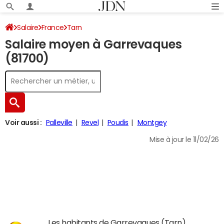
Salaire
France
Tarn
Salaire moyen à Garrevaques
(81700)
Voir aussi :
Palleville
Revel
Poudis
Montgey
Mise à jour le 11/02/26
Les habitants de Garrevaques (Tarn)