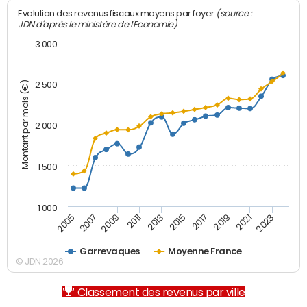
(source :
Evolution des revenus fiscaux moyens par foyer
JDN d'après le ministère de l'Economie)
3 000
Montant par mois (€)
2 500
2 000
1 500
1 000
2007
2017
2009
2019
2011
2021
2013
2023
2005
2015
Garrevaques
Moyenne France
© JDN 2026
Classement des revenus par ville