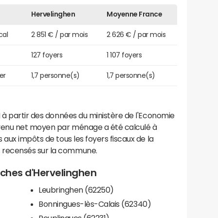
Hervelinghen
Moyenne France
cal
2 851 € / par mois
2 626 € / par mois
127 foyers
1 107 foyers
er
1,7 personne(s)
1,7 personne(s)
 à partir des données du ministère de l'Economie
evenu net moyen par ménage a été calculé à
 aux impôts de tous les foyers fiscaux de la
 recensés sur la commune.
roches d'Hervelinghen
Leubringhen (62250)
Bonningues-lès-Calais (62340)
Peuplingues (62231)