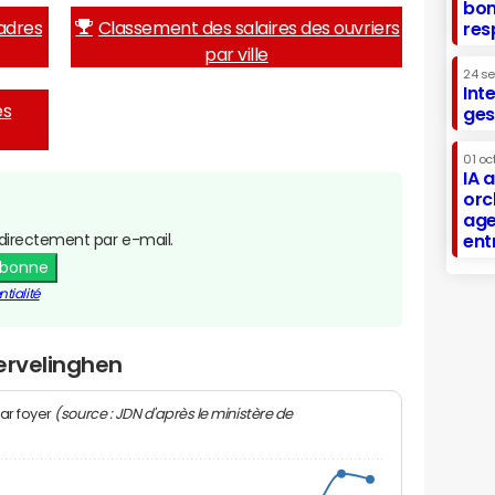
bon
adres
Classement des salaires des ouvriers
res
par ville
24 s
Int
es
ges
01 oc
IA 
orc
age
directement par e-mail.
ent
abonne
tialité
ervelinghen
(source : JDN d'après le ministère de
ar foyer