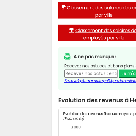
Classement des salaires des c
par ville
Classement des salaires d
employés par ville
A ne pas manquer
Recevez nos astuces et bons plans 
Je m'
En savoir plus sur notre politique de confiden
Evolution des revenus à H
Evolution des revenus fiscaux moyens p
l'Economie)
3 000