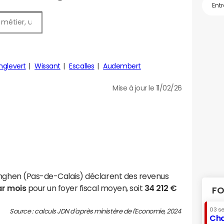
nglevert
Wissant
Escalles
Audembert
Mise à jour le 11/02/26
inghen (Pas-de-Calais) déclarent des revenus
ar mois
pour un foyer fiscal moyen, soit
34 212 €
FO
03 s
Source : calculs JDN d'après ministère de l'Economie, 2024
Cha