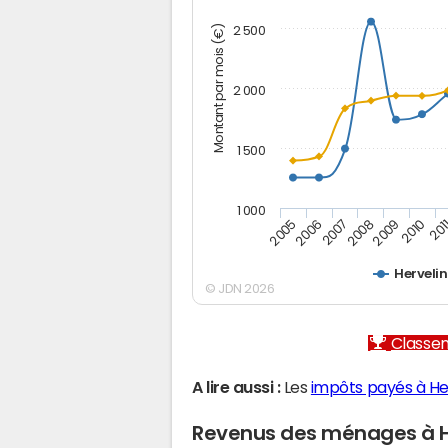
Montant par mois (€)
2 500
2 000
1 500
1 000
2005
2006
2007
2008
2009
2010
201
Herveli
© JDN 2026
Classem
A lire aussi :
Les
impôts payés à He
Revenus des ménages à H