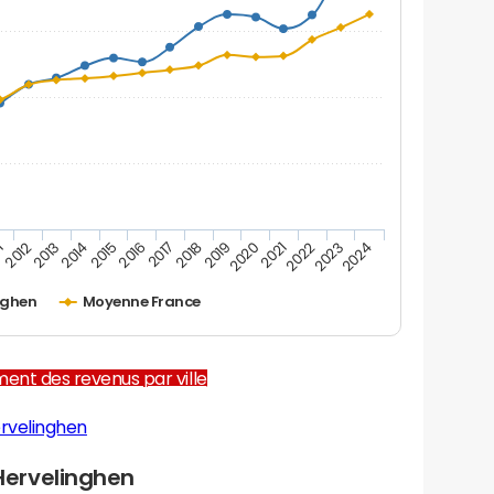
1
2012
2013
2014
2015
2016
2017
2018
2019
2020
2021
2022
2023
2024
nghen
Moyenne France
ent des revenus par ville
rvelinghen
ervelinghen