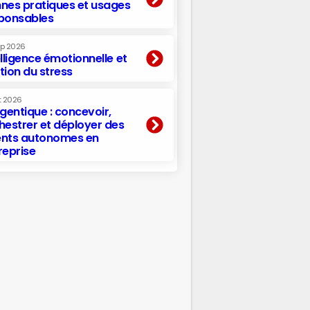
nes pratiques et usages
ponsables
ep 2026
elligence émotionnelle et
tion du stress
t 2026
agentique : concevoir,
hestrer et déployer des
nts autonomes en
reprise