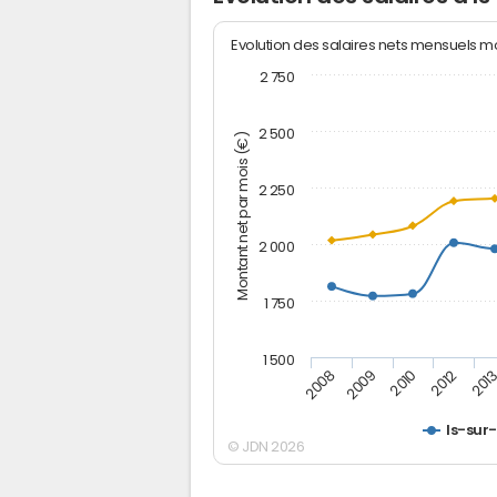
Evolution des salaires nets mensuels 
2 750
2 500
Montant net par mois (€)
2 250
2 000
1 750
1 500
2012
2008
201
2009
2010
Is-sur-
© JDN 2026