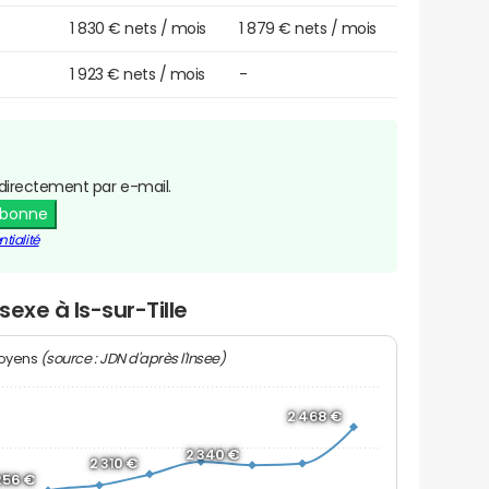
1 830 € nets / mois
1 879 € nets / mois
1 923 € nets / mois
-
directement par e-mail.
abonne
tialité
sexe à Is-sur-Tille
(source : JDN d'après l'Insee)
moyens
2 468 €
2 340 €
2 310 €
256 €