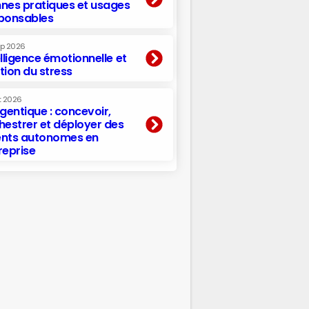
nes pratiques et usages
ponsables
ep 2026
elligence émotionnelle et
tion du stress
t 2026
agentique : concevoir,
hestrer et déployer des
nts autonomes en
reprise