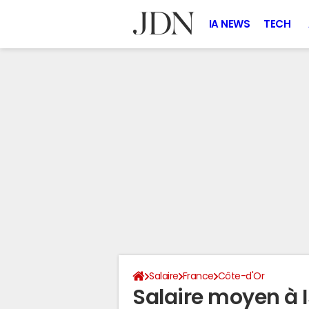
IA NEWS
TECH
Salaire
France
Côte-d'Or
Salaire moyen à I