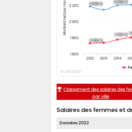
Montant net par mois (€)
2 203 €
2 182 €
2 200
2 000
1
1 797 €
1 800
1 725 €
1 600
2012
2013
2014
20
F
© JDN 2026
Classement des salaires des 
par ville
Salaires des femmes et d
Données 2022