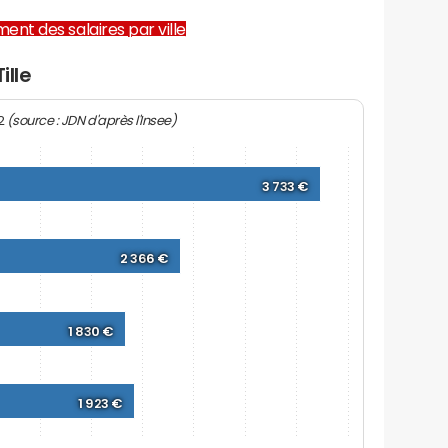
ent des salaires par ville
ille
(source : JDN d'après l'Insee)
22
3 733 €
2 366 €
1 830 €
1 923 €