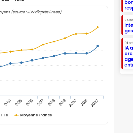
bon
res
(source : JDN d'après l'Insee)
moyens
24 s
Int
ges
01 oc
IA 
orc
age
ent
2019
2016
3
2020
2017
2014
2021
2018
2015
2022
Tille
Moyenne France