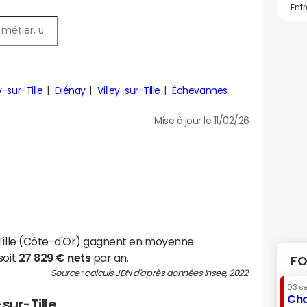
y-sur-Tille
Diénay
Villey-sur-Tille
Échevannes
Mise à jour le 11/02/26
-Tille (Côte-d'Or) gagnent en moyenne
soit
27 829 € nets
par an.
FO
Source : calculs JDN d'après données Insee, 2022
03 s
Cha
sur-Tille