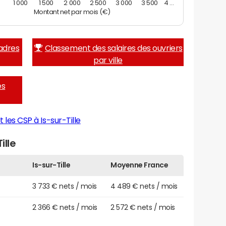
0
1 000
1 500
2 000
2 500
3 000
3 500
4 …
Montant net par mois (€)
adres
Classement des salaires des ouvriers
par ville
es
 les CSP à Is-sur-Tille
ille
Is-sur-Tille
Moyenne France
3 733 € nets / mois
4 489 € nets / mois
2 366 € nets / mois
2 572 € nets / mois