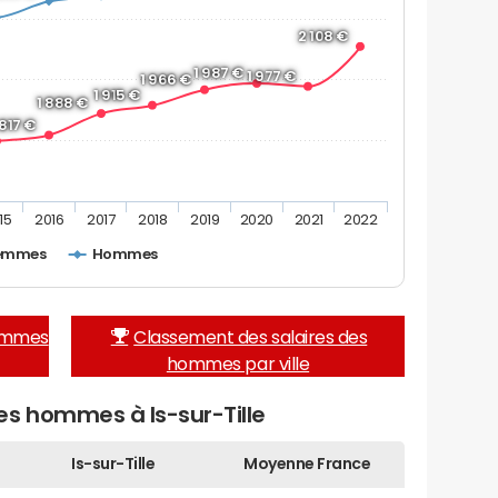
2 108 €
1 987 €
1 977 €
1 966 €
1 915 €
1 888 €
 817 €
15
2016
2017
2018
2019
2020
2021
2022
emmes
Hommes
femmes
Classement des salaires des
hommes par ville
es hommes à Is-sur-Tille
Is-sur-Tille
Moyenne France