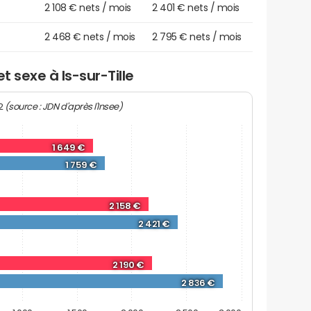
2 108 € nets / mois
2 401 € nets / mois
2 468 € nets / mois
2 795 € nets / mois
t sexe à Is-sur-Tille
(source : JDN d'après l'Insee)
22
1 649 €
1 759 €
2 158 €
2 421 €
2 190 €
2 836 €