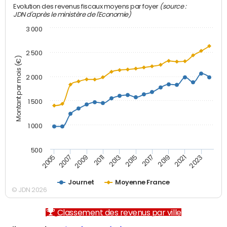
(source :
Evolution des revenus fiscaux moyens par foyer
JDN d'après le ministère de l'Economie)
3 000
2 500
Montant par mois (€)
2 000
1 500
1 000
500
2007
2017
2009
2019
2011
2021
2013
2023
2005
2015
Journet
Moyenne France
© JDN 2026
Classement des revenus par ville