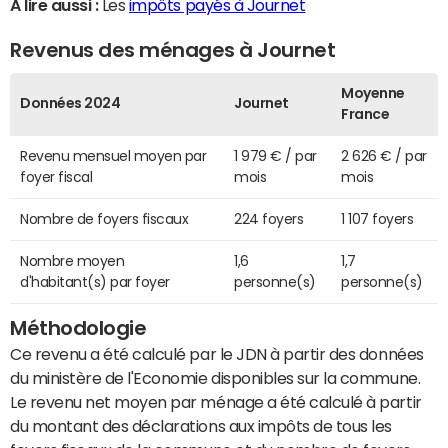
A lire aussi :
Les
impôts payés à Journet
Revenus des ménages à Journet
Moyenne
Données 2024
Journet
France
Revenu mensuel moyen par
1 979 € / par
2 626 € / par
foyer fiscal
mois
mois
Nombre de foyers fiscaux
224 foyers
1 107 foyers
Nombre moyen
1,6
1,7
d'habitant(s) par foyer
personne(s)
personne(s)
Méthodologie
Ce revenu a été calculé par le JDN à partir des données
du ministère de l'Economie disponibles sur la commune.
Le revenu net moyen par ménage a été calculé à partir
du montant des déclarations aux impôts de tous les