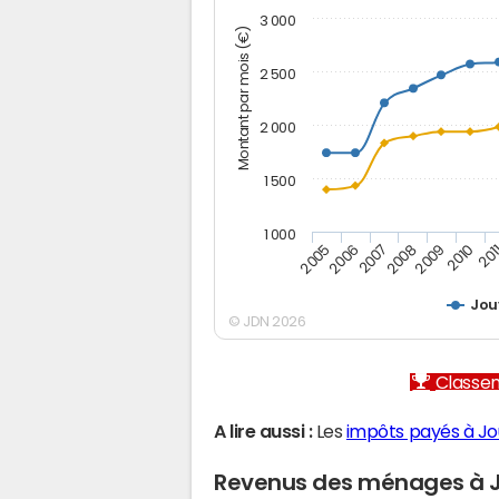
3 000
Montant par mois (€)
2 500
2 000
1 500
1 000
2005
2006
2007
2008
2009
2010
201
Jou
© JDN 2026
Classem
A lire aussi :
Les
impôts payés à Jo
Revenus des ménages à 