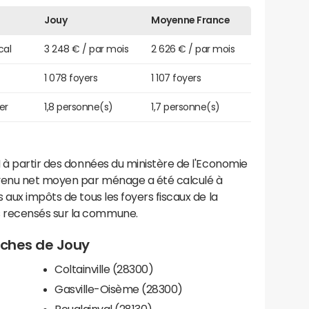
Jouy
Moyenne France
cal
3 248 € / par mois
2 626 € / par mois
1 078 foyers
1 107 foyers
er
1,8 personne(s)
1,7 personne(s)
 à partir des données du ministère de l'Economie
evenu net moyen par ménage a été calculé à
 aux impôts de tous les foyers fiscaux de la
 recensés sur la commune.
roches de Jouy
Coltainville (28300)
Gasville-Oisème (28300)
Bouglainval (28130)