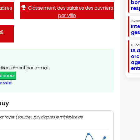
bon
adres
Classement des salaires des ouvriers
res
par ville
24 s
Int
es
ges
01 oc
IA 
orc
age
directement par e-mail.
ent
abonne
tialité
ouy
(source : JDN d'après le ministère de
ar foyer