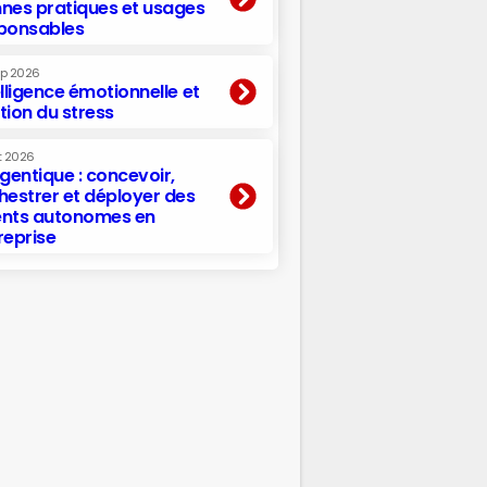
nes pratiques et usages
ponsables
ep 2026
elligence émotionnelle et
tion du stress
t 2026
agentique : concevoir,
hestrer et déployer des
nts autonomes en
reprise