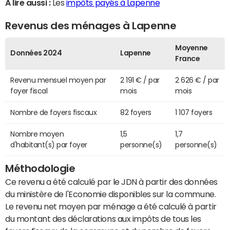
A lire aussi :
Les
impôts payés à Lapenne
Revenus des ménages à Lapenne
Moyenne
Données 2024
Lapenne
France
Revenu mensuel moyen par
2 191 € / par
2 626 € / par
foyer fiscal
mois
mois
Nombre de foyers fiscaux
82 foyers
1 107 foyers
Nombre moyen
1,5
1,7
d'habitant(s) par foyer
personne(s)
personne(s)
Méthodologie
Ce revenu a été calculé par le JDN à partir des données
du ministère de l'Economie disponibles sur la commune.
Le revenu net moyen par ménage a été calculé à partir
du montant des déclarations aux impôts de tous les