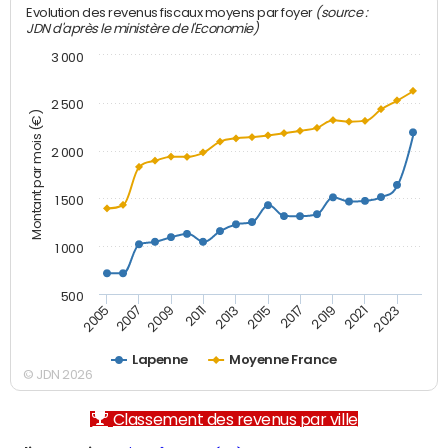
(source :
Evolution des revenus fiscaux moyens par foyer
JDN d'après le ministère de l'Economie)
3 000
2 500
Montant par mois (€)
2 000
1 500
1 000
500
2007
2017
2009
2019
2011
2021
2013
2023
2005
2015
Lapenne
Moyenne France
© JDN 2026
Classement des revenus par ville