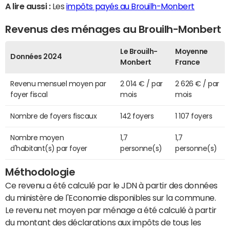
A lire aussi :
Les
impôts payés au Brouilh-Monbert
Revenus des ménages au Brouilh-Monbert
Le Brouilh-
Moyenne
Données 2024
Monbert
France
Revenu mensuel moyen par
2 014 € / par
2 626 € / par
foyer fiscal
mois
mois
Nombre de foyers fiscaux
142 foyers
1 107 foyers
Nombre moyen
1,7
1,7
d'habitant(s) par foyer
personne(s)
personne(s)
Méthodologie
Ce revenu a été calculé par le JDN à partir des données
du ministère de l'Economie disponibles sur la commune.
Le revenu net moyen par ménage a été calculé à partir
du montant des déclarations aux impôts de tous les