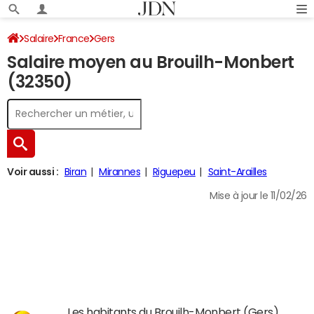
Salaire
France
Gers
Salaire moyen au Brouilh-Monbert
(32350)
Voir aussi :
Biran
Mirannes
Riguepeu
Saint-Arailles
Mise à jour le 11/02/26
Les habitants du Brouilh-Monbert (Gers)