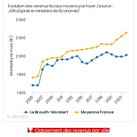
(source :
Evolution des revenus fiscaux moyens par foyer
JDN d'après le ministère de l'Economie)
3 000
Montant par mois (€)
2 500
2 000
1 500
1 000
2007
2017
2009
2019
2011
2021
2013
2023
2005
2015
Le Brouilh-Monbert
Moyenne France
© JDN 2026
Classement des revenus par ville