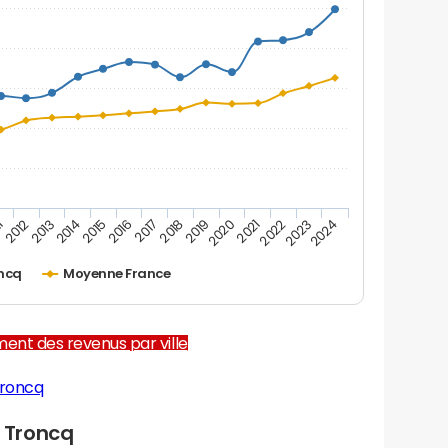
2012
2017
2022
1
2016
2021
2015
2020
2014
2019
2024
2013
2018
2023
oncq
Moyenne France
ent des revenus par ville
Troncq
 Troncq