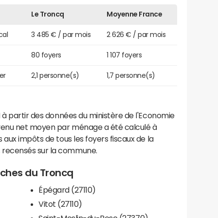
Le Troncq
Moyenne France
cal
3 485 € / par mois
2 626 € / par mois
80 foyers
1 107 foyers
er
2,1 personne(s)
1,7 personne(s)
 à partir des données du ministère de l'Economie
evenu net moyen par ménage a été calculé à
 aux impôts de tous les foyers fiscaux de la
 recensés sur la commune.
roches du Troncq
Épégard (27110)
Vitot (27110)
Saint-Meslin-du-Bosc (27370)