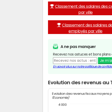
Classement des salaires des c
par ville
Classement des salaires d
employés par ville
A ne pas manquer
Recevez nos astuces et bons plans 
Je m'
En savoir plus sur notre politique de confiden
Evolution des revenus au
Evolution des revenus fiscaux moyens p
l'Economie)
4 000