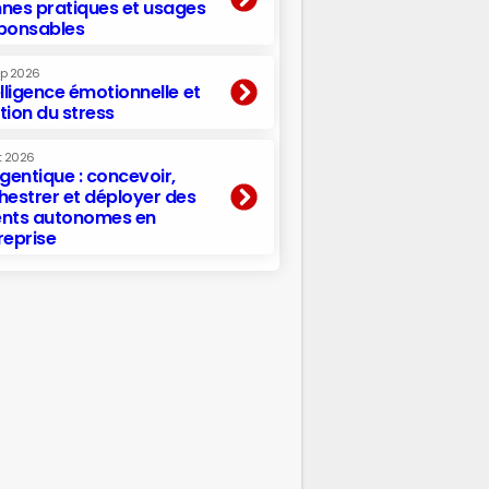
nes pratiques et usages
ponsables
ep 2026
elligence émotionnelle et
tion du stress
t 2026
agentique : concevoir,
hestrer et déployer des
nts autonomes en
reprise