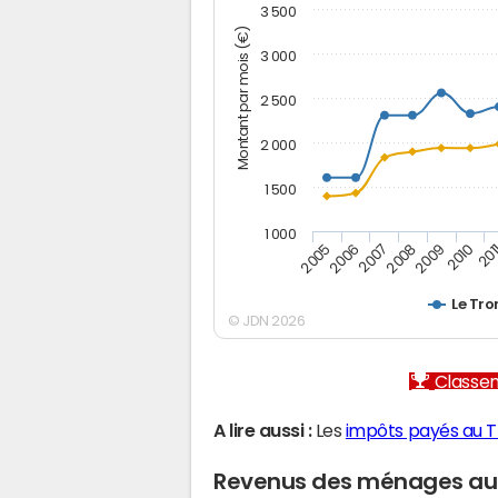
3 500
Montant par mois (€)
3 000
2 500
2 000
1 500
1 000
2007
2006
201
2005
2010
2009
2008
Le Tr
© JDN 2026
Classem
A lire aussi :
Les
impôts payés au 
Revenus des ménages au