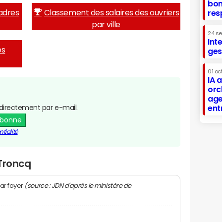
bon
adres
Classement des salaires des ouvriers
res
par ville
24 s
Int
es
ges
01 oc
IA 
orc
age
directement par e-mail.
ent
abonne
tialité
 Troncq
(source : JDN d'après le ministère de
ar foyer