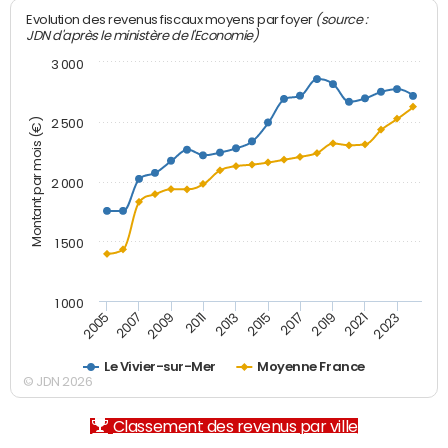
(source :
Evolution des revenus fiscaux moyens par foyer
JDN d'après le ministère de l'Economie)
3 000
Montant par mois (€)
2 500
2 000
1 500
1 000
2007
2017
2009
2019
2011
2021
2013
2023
2005
2015
Le Vivier-sur-Mer
Moyenne France
© JDN 2026
Classement des revenus par ville