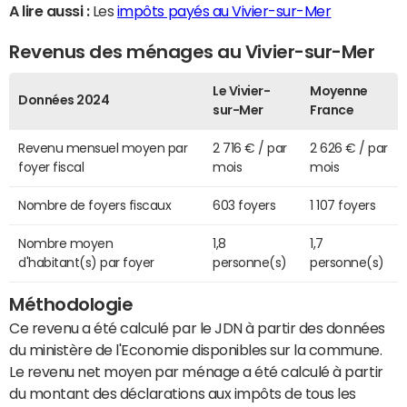
A lire aussi :
Les
impôts payés au Vivier-sur-Mer
Revenus des ménages au Vivier-sur-Mer
Le Vivier-
Moyenne
Données 2024
sur-Mer
France
Revenu mensuel moyen par
2 716 € / par
2 626 € / par
foyer fiscal
mois
mois
Nombre de foyers fiscaux
603 foyers
1 107 foyers
Nombre moyen
1,8
1,7
d'habitant(s) par foyer
personne(s)
personne(s)
Méthodologie
Ce revenu a été calculé par le JDN à partir des données
du ministère de l'Economie disponibles sur la commune.
Le revenu net moyen par ménage a été calculé à partir
du montant des déclarations aux impôts de tous les