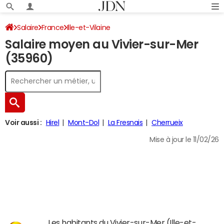
Salaire
France
Ille-et-Vilaine
Salaire moyen au Vivier-sur-Mer
(35960)
Voir aussi :
Hirel
Mont-Dol
La Fresnais
Cherrueix
Mise à jour le 11/02/26
Les habitants du Vivier-sur-Mer (Ille-et-