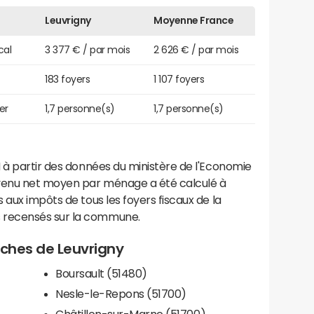
Leuvrigny
Moyenne France
cal
3 377 € / par mois
2 626 € / par mois
183 foyers
1 107 foyers
er
1,7 personne(s)
1,7 personne(s)
 à partir des données du ministère de l'Economie
evenu net moyen par ménage a été calculé à
 aux impôts de tous les foyers fiscaux de la
 recensés sur la commune.
roches de Leuvrigny
Boursault (51480)
Nesle-le-Repons (51700)
Châtillon-sur-Marne (51700)