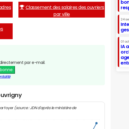
bon
adres
Classement des salaires des ouvriers
res
par ville
24 s
Int
es
ges
01 oc
IA 
orc
age
directement par e-mail.
ent
abonne
tialité
euvrigny
(source : JDN d'après le ministère de
ar foyer