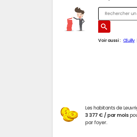
Voir aussi :
Œuilly
Les habitants de Leuvr
3 377 € / par mois
pou
par foyer.