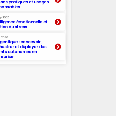
nes pratiques et usages
ponsables
ep 2026
elligence émotionnelle et
tion du stress
t 2026
agentique : concevoir,
hestrer et déployer des
nts autonomes en
reprise