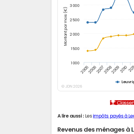
3 000
Montant par mois (€)
2 500
2 000
1 500
1 000
2005
2006
2007
2008
2009
2010
201
Leuvr
© JDN 2026
Classem
A lire aussi :
Les
impôts payés à Le
Revenus des ménages à L