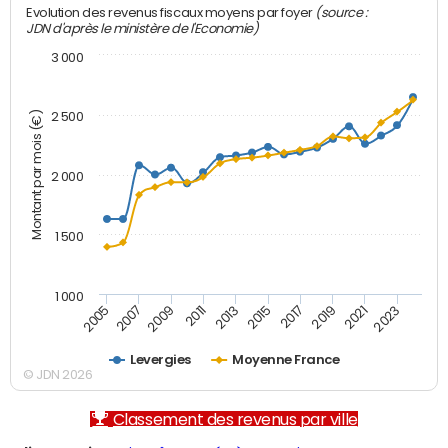
(source :
Evolution des revenus fiscaux moyens par foyer
JDN d'après le ministère de l'Economie)
3 000
Montant par mois (€)
2 500
2 000
1 500
1 000
2007
2017
2009
2019
2011
2021
2013
2023
2005
2015
Levergies
Moyenne France
© JDN 2026
Classement des revenus par ville