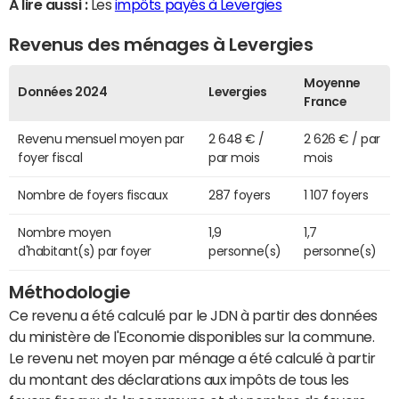
A lire aussi :
Les
impôts payés à Levergies
Revenus des ménages à Levergies
Moyenne
Données 2024
Levergies
France
Revenu mensuel moyen par
2 648 € /
2 626 € / par
foyer fiscal
par mois
mois
Nombre de foyers fiscaux
287 foyers
1 107 foyers
Nombre moyen
1,9
1,7
d'habitant(s) par foyer
personne(s)
personne(s)
Méthodologie
Ce revenu a été calculé par le JDN à partir des données
du ministère de l'Economie disponibles sur la commune.
Le revenu net moyen par ménage a été calculé à partir
du montant des déclarations aux impôts de tous les