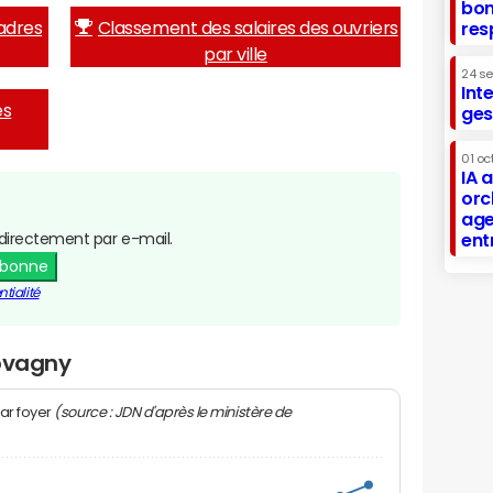
bon
adres
Classement des salaires des ouvriers
res
par ville
24 s
Int
es
ges
01 oc
IA 
orc
age
directement par e-mail.
ent
abonne
tialité
Lovagny
(source : JDN d'après le ministère de
ar foyer