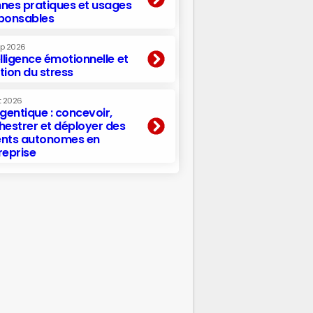
nes pratiques et usages
ponsables
ep 2026
elligence émotionnelle et
tion du stress
t 2026
agentique : concevoir,
hestrer et déployer des
nts autonomes en
reprise