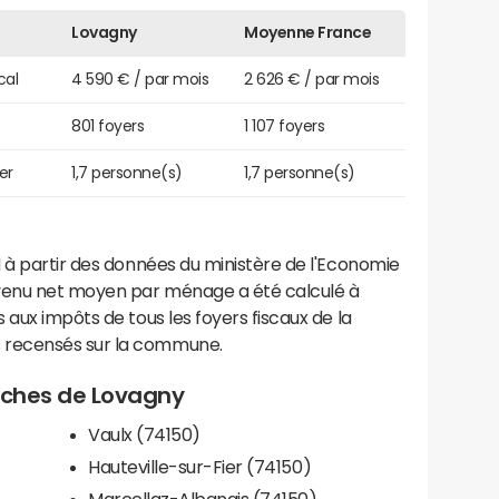
Lovagny
Moyenne France
cal
4 590 € / par mois
2 626 € / par mois
801 foyers
1 107 foyers
er
1,7 personne(s)
1,7 personne(s)
 à partir des données du ministère de l'Economie
evenu net moyen par ménage a été calculé à
 aux impôts de tous les foyers fiscaux de la
 recensés sur la commune.
roches de Lovagny
Vaulx (74150)
Hauteville-sur-Fier (74150)
Marcellaz-Albanais (74150)