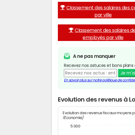
Classement des salaires des c
par ville
Classement des salaires d
employés par ville
A ne pas manquer
Recevez nos astuces et bons plans 
Je m'
En savoir plus sur notre politique de confiden
Evolution des revenus à 
Evolution des revenus fiscaux moyens p
l'Economie)
5 000