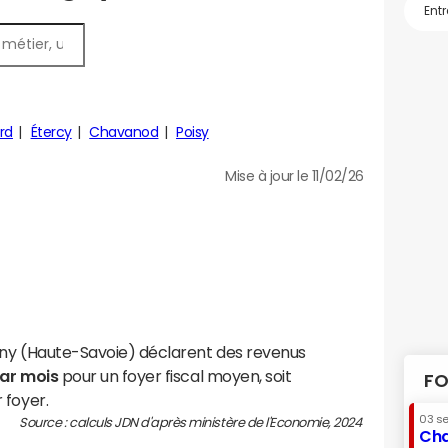
rd
Étercy
Chavanod
Poisy
Mise à jour le 11/02/26
gny (Haute-Savoie) déclarent des revenus
par mois
pour un foyer fiscal moyen, soit
FO
 foyer.
03 s
Source : calculs JDN d'après ministère de l'Economie, 2024
Cha