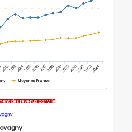
2012
2017
2022
1
2016
2021
2015
2020
2014
2019
2024
2013
2018
2023
gny
Moyenne France
ent des revenus par ville
ovagny
Lovagny