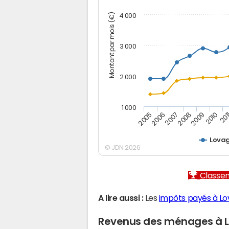
Montant par mois (€)
4 000
3 000
2 000
1 000
2007
2006
201
2005
2010
2009
2008
Lova
© JDN 2026
Classem
A lire aussi :
Les
impôts payés à L
Revenus des ménages à 