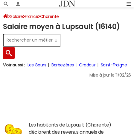
Salaire
France
Charente
Salaire moyen à Lupsault (16140)
Voir aussi :
Les Gours
Barbezières
Oradour
Saint-Fraigne
Mise à jour le 11/02/26
Les habitants de Lupsault (Charente)
déclarent des revenus annuels de