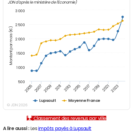
JDN d'après le ministère de l'Economie)
3 000
2 500
Montant par mois (€)
2 000
1 500
1 000
500
2007
2017
2009
2019
2011
2021
2013
2023
2005
2015
Lupsault
Moyenne France
© JDN 2026
Classement des revenus par ville
A lire aussi :
Les
impôts payés à Lupsault