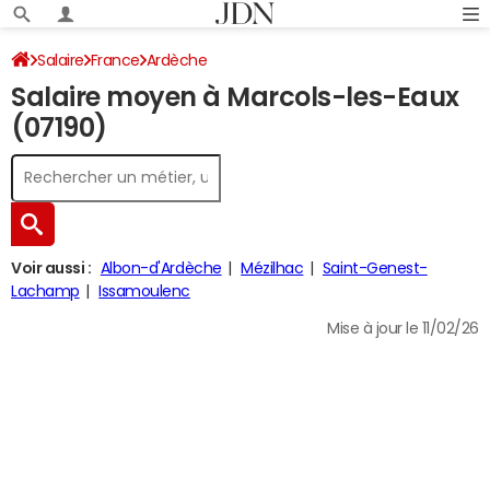
Salaire
France
Ardèche
Salaire moyen à Marcols-les-Eaux
(07190)
Voir aussi :
Albon-d'Ardèche
Mézilhac
Saint-Genest-
Lachamp
Issamoulenc
Mise à jour le 11/02/26