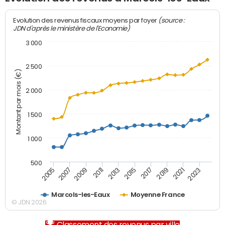
(source :
Evolution des revenus fiscaux moyens par foyer
JDN d'après le ministère de l'Economie)
3 000
2 500
Montant par mois (€)
2 000
1 500
1 000
500
2007
2017
2009
2019
2011
2021
2013
2023
2005
2015
Marcols-les-Eaux
Moyenne France
© JDN 2026
Classement des revenus par ville