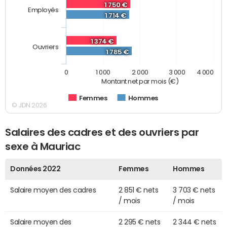
1 750 €
Employés
1 714 €
1 374 €
Ouvriers
1 785 €
0
1 000
2 000
3 000
4 000
Montant net par mois (€)
Femmes
Hommes
© JDN 2026
Salaires des cadres et des ouvriers par
sexe à Mauriac
Données 2022
Femmes
Hommes
Salaire moyen des cadres
2 851 € nets
3 703 € nets
/ mois
/ mois
Salaire moyen des
2 295 € nets
2 344 € nets