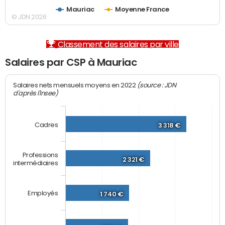
Mauriac
Moyenne France
© JDN 2026
Classement des salaires par ville
Salaires par CSP à Mauriac
(source : JDN
Salaires nets mensuels moyens en 2022
d'après l'Insee)
Cadres
3 318 €
Professions
2 321 €
intermédiaires
Employés
1 740 €