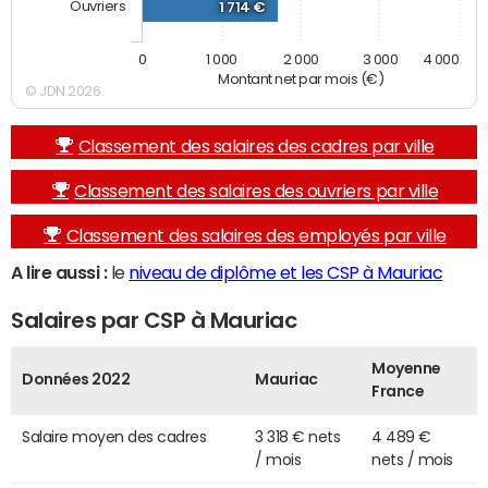
Ouvriers
1 714 €
0
1 000
2 000
3 000
4 000
Montant net par mois (€)
© JDN 2026
Classement des salaires des cadres par ville
Classement des salaires des ouvriers par ville
Classement des salaires des employés par ville
A lire aussi :
le
niveau de diplôme et les CSP à Mauriac
Salaires par CSP à Mauriac
Moyenne
Données 2022
Mauriac
France
Salaire moyen des cadres
3 318 € nets
4 489 €
/ mois
nets / mois