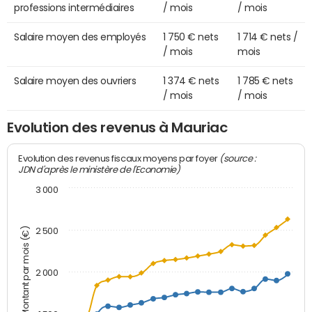
professions intermédiaires
/ mois
/ mois
Salaire moyen des employés
1 750 € nets
1 714 € nets /
/ mois
mois
Salaire moyen des ouvriers
1 374 € nets
1 785 € nets
/ mois
/ mois
Evolution des revenus à Mauriac
(source :
Evolution des revenus fiscaux moyens par foyer
JDN d'après le ministère de l'Economie)
3 000
Montant par mois (€)
2 500
2 000