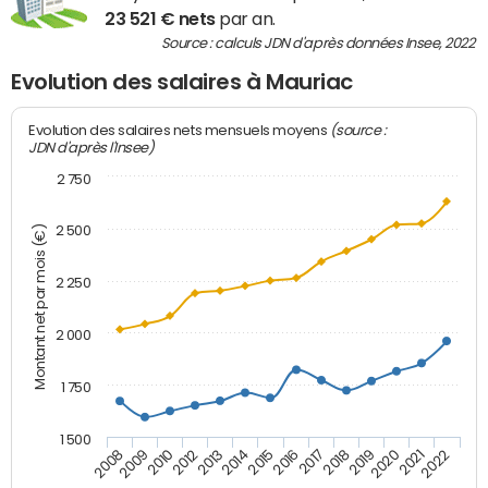
23 521 € nets
par an.
Source : calculs JDN d'après données Insee, 2022
Evolution des salaires à Mauriac
(source :
Evolution des salaires nets mensuels moyens
JDN d'après l'Insee)
2 750
2 500
Montant net par mois (€)
2 250
2 000
1 750
1 500
2012
2019
2014
2021
2008
2016
2010
2018
2013
2020
2015
2022
2009
2017