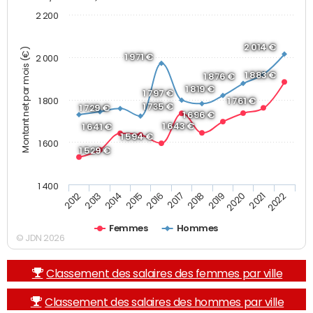
2 200
2 014 €
Montant net par mois (€)
1 971 €
2 000
1 883 €
1 876 €
1 819 €
1 797 €
1 800
1 761 €
1 735 €
1 729 €
1 696 €
1 643 €
1 641 €
1 594 €
1 600
1 529 €
1 400
2013
2017
2021
2014
2018
2022
2015
2019
2012
2016
2020
Femmes
Hommes
© JDN 2026
Classement des salaires des femmes par ville
Classement des salaires des hommes par ville