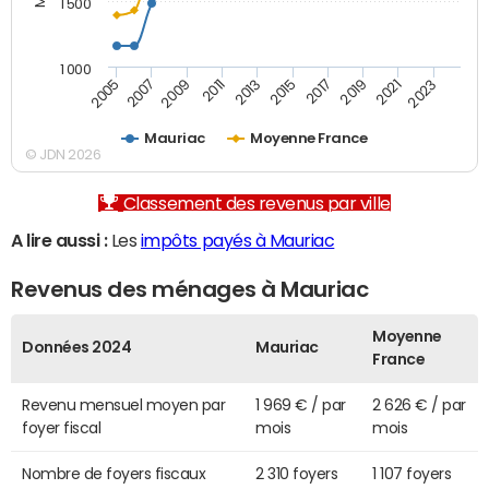
1 500
1 000
2007
2017
2009
2019
2011
2021
2013
2023
2005
2015
Mauriac
Moyenne France
© JDN 2026
Classement des revenus par ville
A lire aussi :
Les
impôts payés à Mauriac
Revenus des ménages à Mauriac
Moyenne
Données 2024
Mauriac
France
Revenu mensuel moyen par
1 969 € / par
2 626 € / par
foyer fiscal
mois
mois
Nombre de foyers fiscaux
2 310 foyers
1 107 foyers