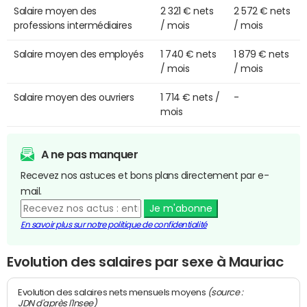
Salaire moyen des
2 321 € nets
2 572 € nets
professions intermédiaires
/ mois
/ mois
Salaire moyen des employés
1 740 € nets
1 879 € nets
/ mois
/ mois
Salaire moyen des ouvriers
1 714 € nets /
-
mois
A ne pas manquer
Recevez nos astuces et bons plans directement par e-
mail.
Je m'abonne
En savoir plus sur notre politique de confidentialité
Evolution des salaires par sexe à Mauriac
(source :
Evolution des salaires nets mensuels moyens
JDN d'après l'Insee)