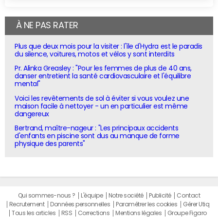
À NE PAS RATER
Plus que deux mois pour la visiter : l'île d'Hydra est le paradis
du silence, voitures, motos et vélos y sont interdits
Pr. Alinka Greasley : "Pour les femmes de plus de 40 ans,
danser entretient la santé cardiovasculaire et l'équilibre
mental"
Voici les revêtements de sol à éviter si vous voulez une
maison facile à nettoyer - un en particulier est même
dangereux
Bertrand, maître-nageur : "Les principaux accidents
d'enfants en piscine sont dus au manque de forme
physique des parents"
Qui sommes-nous ?
L'équipe
Notre société
Publicité
Contact
Recrutement
Données personnelles
Paramétrer les cookies
Gérer Utiq
Tous les articles
RSS
Corrections
Mentions légales
Groupe Figaro