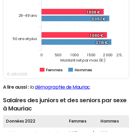
1 888 €
26-49 ans
2 057 €
1 980 €
50 ans et plus
2 116 €
0
500
1 000
1 500
2 000
2 5…
Montant net par mois (€)
Femmes
Hommes
© JDN 2026
A lire aussi :
la
démographie de Mauriac
Salaires des juniors et des seniors par sexe
à Mauriac
Données 2022
Femmes
Hommes