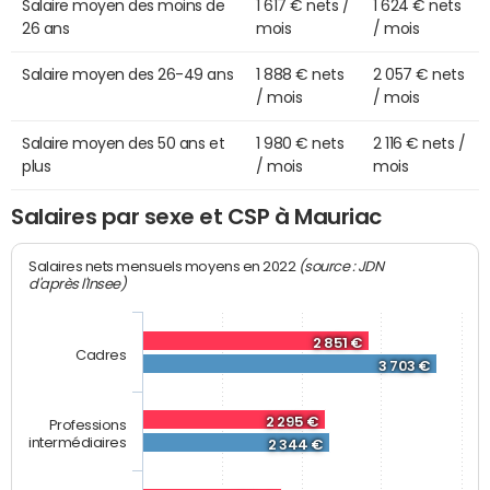
Salaire moyen des moins de
1 617 € nets /
1 624 € nets
26 ans
mois
/ mois
Salaire moyen des 26-49 ans
1 888 € nets
2 057 € nets
/ mois
/ mois
Salaire moyen des 50 ans et
1 980 € nets
2 116 € nets /
plus
/ mois
mois
Salaires par sexe et CSP à Mauriac
(source : JDN
Salaires nets mensuels moyens en 2022
d'après l'Insee)
2 851 €
Cadres
3 703 €
2 295 €
Professions
intermédiaires
2 344 €