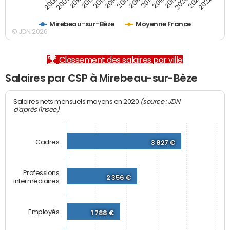
2012
2019
2014
2021
2008
2016
2010
2018
2013
2020
2015
2022
2009
2017
Mirebeau-sur-Bèze
Moyenne France
© JDN 2026
Classement des salaires par ville
Salaires par CSP à Mirebeau-sur-Bèze
(source : JDN
Salaires nets mensuels moyens en 2020
d'après l'Insee)
Cadres
3 827 €
Professions
2 356 €
intermédiaires
Employés
1 788 €