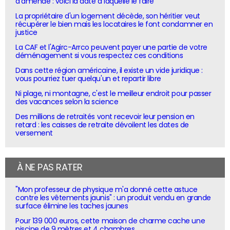
d'amende : voici la date à laquelle le faire
La propriétaire d'un logement décède, son héritier veut
récupérer le bien mais les locataires le font condamner en
justice
La CAF et l'Agirc-Arrco peuvent payer une partie de votre
déménagement si vous respectez ces conditions
Dans cette région américaine, il existe un vide juridique :
vous pourriez tuer quelqu'un et repartir libre
Ni plage, ni montagne, c'est le meilleur endroit pour passer
des vacances selon la science
Des millions de retraités vont recevoir leur pension en
retard : les caisses de retraite dévoilent les dates de
versement
À NE PAS RATER
"Mon professeur de physique m'a donné cette astuce
contre les vêtements jaunis" : un produit vendu en grande
surface élimine les taches jaunes
Pour 139 000 euros, cette maison de charme cache une
piscine de 9 mètres et 4 chambres