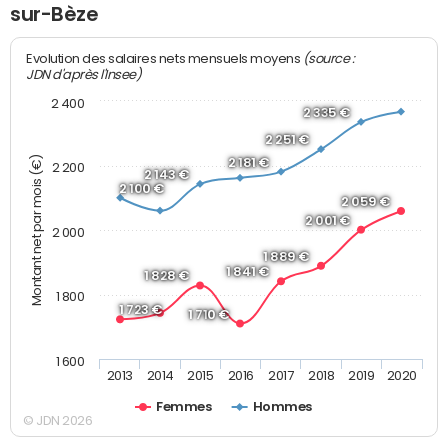
sur-Bèze
(source :
Evolution des salaires nets mensuels moyens
JDN d'après l'Insee)
2 400
2 335 €
2 251 €
Montant net par mois (€)
2 181 €
2 200
2 143 €
2 100 €
2 059 €
2 001 €
2 000
1 889 €
1 841 €
1 828 €
1 800
1 723 €
1 710 €
1 600
2013
2014
2015
2016
2017
2018
2019
2020
Femmes
Hommes
© JDN 2026