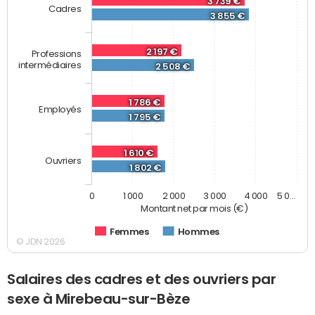
3 739 €
Cadres
3 855 €
2 197 €
Professions
intermédiaires
2 508 €
1 786 €
Employés
1 795 €
1 610 €
Ouvriers
1 802 €
0
1 000
2 000
3 000
4 000
5 0…
Montant net par mois (€)
Femmes
Hommes
© JDN 2026
Salaires des cadres et des ouvriers par
sexe à Mirebeau-sur-Bèze