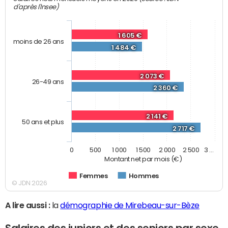
d'après l'Insee)
1 605 €
moins de 26 ans
1 484 €
2 073 €
26-49 ans
2 360 €
2 141 €
50 ans et plus
2 717 €
0
500
1 000
1 500
2 000
2 500
3 …
Montant net par mois (€)
Femmes
Hommes
© JDN 2026
A lire aussi :
la
démographie de Mirebeau-sur-Bèze
Salaires des juniors et des seniors par sexe