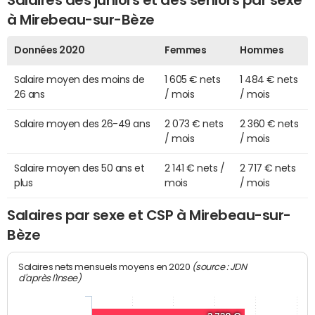
à Mirebeau-sur-Bèze
Données 2020
Femmes
Hommes
Salaire moyen des moins de
1 605 € nets
1 484 € nets
26 ans
/ mois
/ mois
Salaire moyen des 26-49 ans
2 073 € nets
2 360 € nets
/ mois
/ mois
Salaire moyen des 50 ans et
2 141 € nets /
2 717 € nets
plus
mois
/ mois
Salaires par sexe et CSP à Mirebeau-sur-
Bèze
(source : JDN
Salaires nets mensuels moyens en 2020
d'après l'Insee)