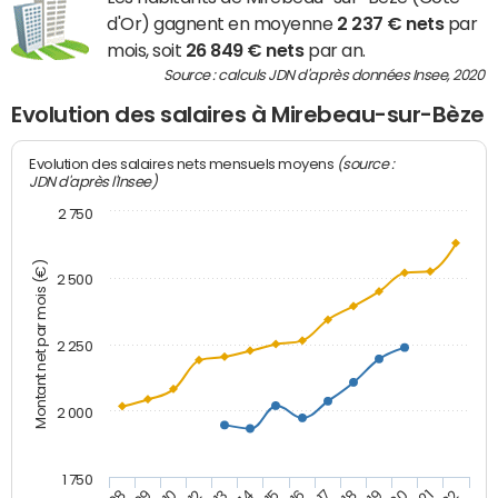
d'Or) gagnent en moyenne
2 237 € nets
par
mois, soit
26 849 € nets
par an.
Source : calculs JDN d'après données Insee, 2020
Evolution des salaires à Mirebeau-sur-Bèze
(source :
Evolution des salaires nets mensuels moyens
JDN d'après l'Insee)
2 750
Montant net par mois (€)
2 500
2 250
2 000
1 750