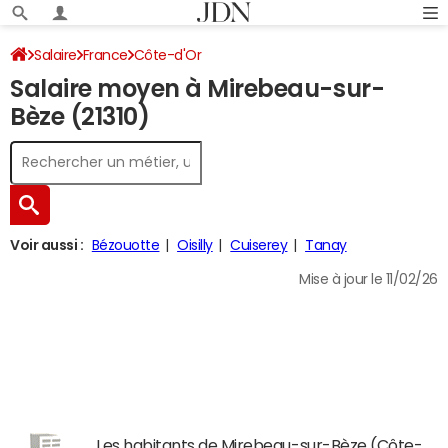
Salaire
France
Côte-d'Or
Salaire moyen à Mirebeau-sur-
Bèze (21310)
Voir aussi :
Bézouotte
Oisilly
Cuiserey
Tanay
Mise à jour le 11/02/26
Les habitants de Mirebeau-sur-Bèze (Côte-