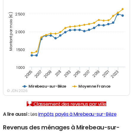
Montant par mois (€)
2 500
2 000
1 500
1 000
2007
2017
2009
2019
2011
2021
2013
2023
2005
2015
Mirebeau-sur-Bèze
Moyenne France
© JDN 2026
Classement des revenus par ville
A lire aussi :
Les
impôts payés à Mirebeau-sur-Bèze
Revenus des ménages à Mirebeau-sur-