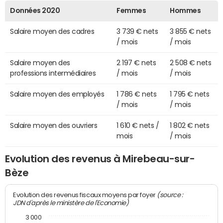
Données 2020
Femmes
Hommes
Salaire moyen des cadres
3 739 € nets
3 855 € nets
/ mois
/ mois
Salaire moyen des
2 197 € nets
2 508 € nets
professions intermédiaires
/ mois
/ mois
Salaire moyen des employés
1 786 € nets
1 795 € nets
/ mois
/ mois
Salaire moyen des ouvriers
1 610 € nets /
1 802 € nets
mois
/ mois
Evolution des revenus à Mirebeau-sur-
Bèze
(source :
Evolution des revenus fiscaux moyens par foyer
JDN d'après le ministère de l'Economie)
3 000