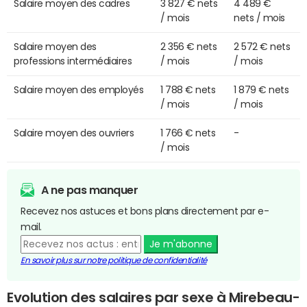
Salaire moyen des cadres
3 827 € nets
4 489 €
/ mois
nets / mois
Salaire moyen des
2 356 € nets
2 572 € nets
professions intermédiaires
/ mois
/ mois
Salaire moyen des employés
1 788 € nets
1 879 € nets
/ mois
/ mois
Salaire moyen des ouvriers
1 766 € nets
-
/ mois
A ne pas manquer
Recevez nos astuces et bons plans directement par e-
mail.
Je m'abonne
En savoir plus sur notre politique de confidentialité
Evolution des salaires par sexe à Mirebeau-