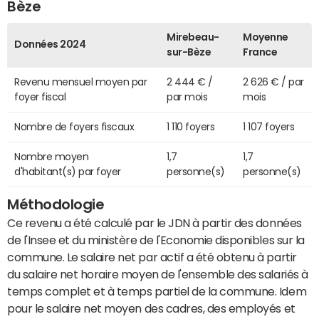
Bèze
Mirebeau-
Moyenne
Données 2024
sur-Bèze
France
Revenu mensuel moyen par
2 444 € /
2 626 € / par
foyer fiscal
par mois
mois
Nombre de foyers fiscaux
1 110 foyers
1 107 foyers
Nombre moyen
1,7
1,7
d'habitant(s) par foyer
personne(s)
personne(s)
Méthodologie
Ce revenu a été calculé par le JDN à partir des données
de l'Insee et du ministère de l'Economie disponibles sur la
commune. Le salaire net par actif a été obtenu à partir
du salaire net horaire moyen de l'ensemble des salariés à
temps complet et à temps partiel de la commune. Idem
pour le salaire net moyen des cadres, des employés et