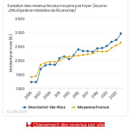
(source :
Evolution des revenus fiscaux moyens par foyer
JDN d'après le ministère de l'Economie)
3 500
3 000
Montant par mois (€)
2 500
2 000
1 500
1 000
2007
2017
2009
2019
2011
2021
2013
2023
2005
2015
Montarlot-lès-Rioz
Moyenne France
© JDN 2026
Classement des revenus par ville