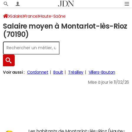
Salaire
France
Haute-Saône
Salaire moyen à Montarlot-lès-Rioz
(70190)
Voir aussi :
Cordonnet
Boult
Trésilley
Villers-Bouton
Mise à jour le 11/02/26
Les habitants de Montarlot-lès-Rioz (Haute-