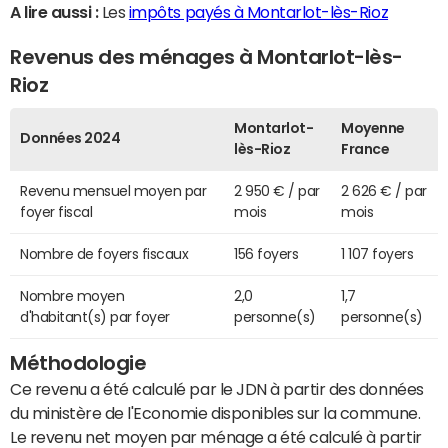
A lire aussi :
Les
impôts payés à Montarlot-lès-Rioz
Revenus des ménages à Montarlot-lès-
Rioz
Montarlot-
Moyenne
Données 2024
lès-Rioz
France
Revenu mensuel moyen par
2 950 € / par
2 626 € / par
foyer fiscal
mois
mois
Nombre de foyers fiscaux
156 foyers
1 107 foyers
Nombre moyen
2,0
1,7
d'habitant(s) par foyer
personne(s)
personne(s)
Méthodologie
Ce revenu a été calculé par le JDN à partir des données
du ministère de l'Economie disponibles sur la commune.
Le revenu net moyen par ménage a été calculé à partir