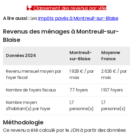
Classement des revenus par ville
A lire aussi :
Les
impôts payés à Montreuil-sur-Blaise
Revenus des ménages à Montreuil-sur-
Blaise
Montreuil-
Moyenne
Données 2024
sur-Blaise
France
Revenu mensuel moyen par
1 928 € / par
2 626 € / par
foyer fiscal
mois
mois
Nombre de foyers fiscaux
77 foyers
1 107 foyers
Nombre moyen
1,7
1,7
d'habitant(s) par foyer
personne(s)
personne(s)
Méthodologie
Ce revenu a été calculé par le JDN à partir des données