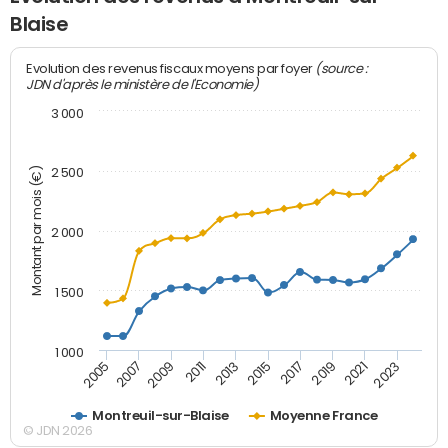
Blaise
(source :
Evolution des revenus fiscaux moyens par foyer
JDN d'après le ministère de l'Economie)
3 000
Montant par mois (€)
2 500
2 000
1 500
1 000
2007
2017
2009
2019
2011
2021
2013
2023
2005
2015
Montreuil-sur-Blaise
Moyenne France
© JDN 2026