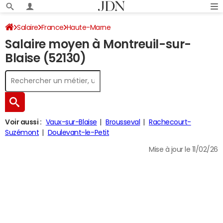
Salaire
France
Haute-Marne
Salaire moyen à Montreuil-sur-
Blaise (52130)
Voir aussi :
Vaux-sur-Blaise
Brousseval
Rachecourt-
Suzémont
Doulevant-le-Petit
Mise à jour le 11/02/26