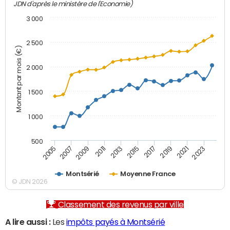
JDN d'après le ministère de l'Economie)
3 000
2 500
Montant par mois (€)
2 000
1 500
1 000
500
2007
2017
2009
2019
2011
2021
2013
2023
2005
2015
Montsérié
Moyenne France
© JDN 2026
Classement des revenus par ville
A lire aussi :
Les
impôts payés à Montsérié