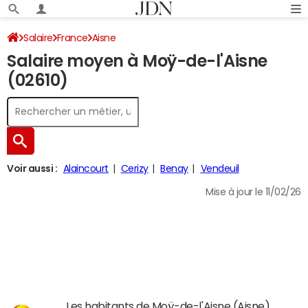
Salaire
France
Aisne
Salaire moyen à Moÿ-de-l'Aisne
(02610)
Voir aussi :
Alaincourt
Cerizy
Benay
Vendeuil
Mise à jour le 11/02/26
Les habitants de Moÿ-de-l'Aisne (Aisne)