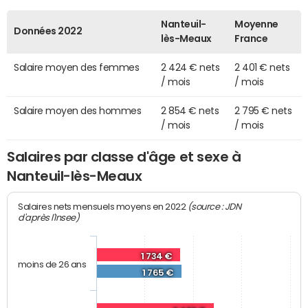
Nanteuil-
Moyenne
Données 2022
lès-Meaux
France
Salaire moyen des femmes
2 424 € nets
2 401 € nets
/ mois
/ mois
Salaire moyen des hommes
2 854 € nets
2 795 € nets
/ mois
/ mois
Salaires par classe d'âge et sexe à
Nanteuil-lès-Meaux
(source : JDN
Salaires nets mensuels moyens en 2022
d'après l'Insee)
1 734 €
moins de 26 ans
1 765 €