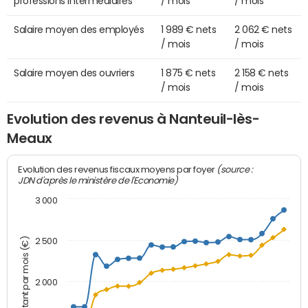
professions intermédiaires
/ mois
/ mois
Salaire moyen des employés
1 989 € nets
2 062 € nets
/ mois
/ mois
Salaire moyen des ouvriers
1 875 € nets
2 158 € nets
/ mois
/ mois
Evolution des revenus à Nanteuil-lès-
Meaux
(source :
Evolution des revenus fiscaux moyens par foyer
JDN d'après le ministère de l'Economie)
3 000
Montant par mois (€)
2 500
2 000