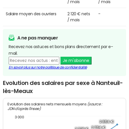
/ mois
/ mois
Salaire moyen des ouvriers
2 120 € nets
-
/ mois
A ne pas manquer
Recevez nos astuces et bons plans directement par e-
mail.
Je m'abonne
En savoir plus sur notre politique de confidentialité
Evolution des salaires par sexe à Nanteuil-
lès-Meaux
(source :
Evolution des salaires nets mensuels moyens
JDN d'après l'Insee)
3 000
2 854 €
2 754 €
2 729 €