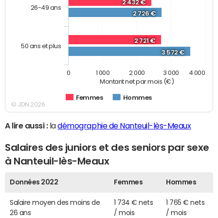
2 432 €
26-49 ans
2 726 €
2 721 €
50 ans et plus
3 572 €
0
1 000
2 000
3 000
4 000
Montant net par mois (€)
Femmes
Hommes
© JDN 2026
A lire aussi :
la
démographie de Nanteuil-lès-Meaux
Salaires des juniors et des seniors par sexe
à Nanteuil-lès-Meaux
Données 2022
Femmes
Hommes
Salaire moyen des moins de
1 734 € nets
1 765 € nets
26 ans
/ mois
/ mois