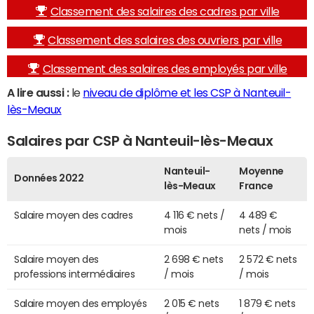
Classement des salaires des cadres par ville
Classement des salaires des ouvriers par ville
Classement des salaires des employés par ville
A lire aussi :
le
niveau de diplôme et les CSP à Nanteuil-
lès-Meaux
Salaires par CSP à Nanteuil-lès-Meaux
Nanteuil-
Moyenne
Données 2022
lès-Meaux
France
Salaire moyen des cadres
4 116 € nets /
4 489 €
mois
nets / mois
Salaire moyen des
2 698 € nets
2 572 € nets
professions intermédiaires
/ mois
/ mois
Salaire moyen des employés
2 015 € nets
1 879 € nets