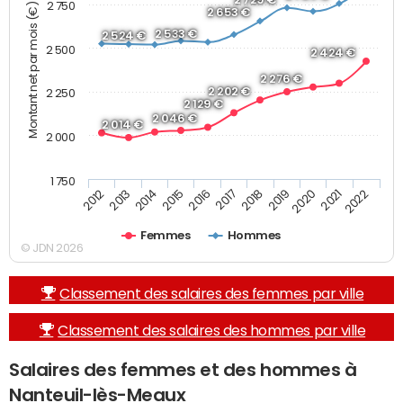
2 750
Montant net par mois (€)
2 653 €
2 533 €
2 524 €
2 500
2 424 €
2 276 €
2 202 €
2 250
2 129 €
2 046 €
2 014 €
2 000
1 750
2013
2017
2021
2014
2018
2022
2015
2019
2012
2016
2020
Femmes
Hommes
© JDN 2026
Classement des salaires des femmes par ville
Classement des salaires des hommes par ville
Salaires des femmes et des hommes à
Nanteuil-lès-Meaux