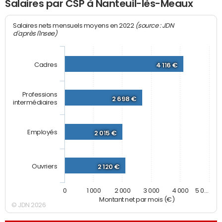
Salaires par CSP à Nanteuil-lès-Meaux
(source : JDN
Salaires nets mensuels moyens en 2022
d'après l'Insee)
Cadres
4 116 €
Professions
2 698 €
intermédiaires
Employés
2 015 €
Ouvriers
2 120 €
0
1 000
2 000
3 000
4 000
5 0…
Montant net par mois (€)
© JDN 2026