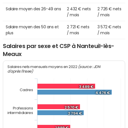
Salaire moyen des 26-49 ans
2 432 € nets
2 726 € nets
/ mois
/ mois
Salaire moyen des 50 ans et
2 721 € nets
3 572 € nets
plus
/ mois
/ mois
Salaires par sexe et CSP à Nanteuil-lès-
Meaux
(source : JDN
Salaires nets mensuels moyens en 2022
d'après l'Insee)
3 489 €
Cadres
4 476 €
2 570 €
Professions
intermédiaires
2 794 €
1 989 €