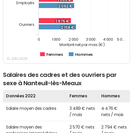
Employés
2 062 €
1 875 €
Ouvriers
2 158 €
0
1 000
2 000
3 000
4 000
5 0…
Montant net par mois (€)
Femmes
Hommes
© JDN 2026
Salaires des cadres et des ouvriers par
sexe à Nanteuil-lès-Meaux
Données 2022
Femmes
Hommes
Salaire moyen des cadres
3 489 € nets
4 476 €
/ mois
nets / mois
Salaire moyen des
2 570 € nets
2 794 € nets