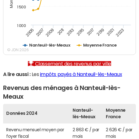
1 500
1 000
2007
2017
2009
2019
2011
2021
2013
2023
2005
2015
Nanteuil-lès-Meaux
Moyenne France
© JDN 2026
Classement des revenus par ville
A lire aussi :
Les
impôts payés à Nanteuil-lès-Meaux
Revenus des ménages à Nanteuil-lès-
Meaux
Nanteuil-
Moyenne
Données 2024
lès-Meaux
France
Revenu mensuel moyen par
2 863 € / par
2 626 € / par
foyer fiscal
mois
mois