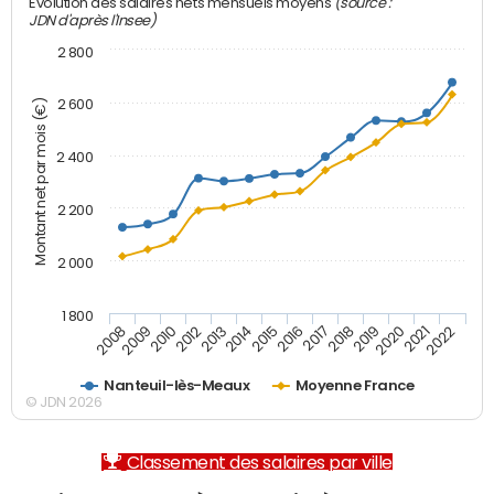
(source :
Evolution des salaires nets mensuels moyens
JDN d'après l'Insee)
2 800
2 600
Montant net par mois (€)
2 400
2 200
2 000
1 800
2008
2009
2010
2012
2013
2014
2015
2016
2017
2018
2019
2020
2021
2022
Nanteuil-lès-Meaux
Moyenne France
© JDN 2026
Classement des salaires par ville